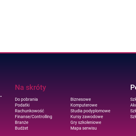
Na skróty
P
.
Do pobrania
Biznesowe
Sz
Podatki
Komputerowe
Akc
Rachunkowość
Studia podyplomowe
Szk
Finanse/Controlling
Kursy zawodowe
Szk
Branże
Gry szkoleniowe
Budżet
Mapa serwisu