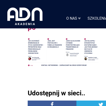
Skip
to
content
O NAS
SZKOLENI
p6
Udostępnij w sieci..