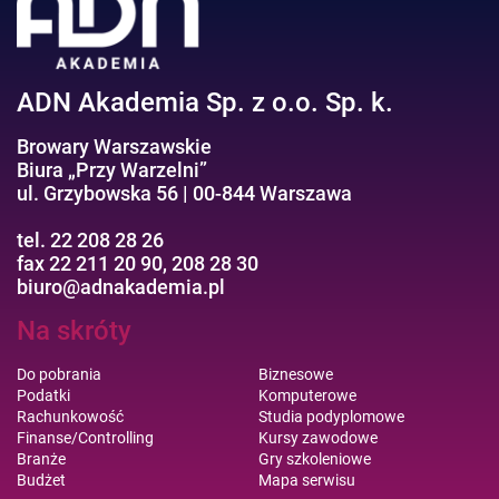
Efektywność osobista//Wellbeing
ADN Akademia Sp. z o.o. Sp. k.
Browary Warszawskie
Biura „Przy Warzelni”
ul. Grzybowska 56 | 00-844 Warszawa
tel. 22 208 28 26
fax 22 211 20 90, 208 28 30
biuro@adnakademia.pl
Na skróty
Do pobrania
Biznesowe
Podatki
Komputerowe
Rachunkowość
Studia podyplomowe
Finanse/Controlling
Kursy zawodowe
Branże
Gry szkoleniowe
Budżet
Mapa serwisu