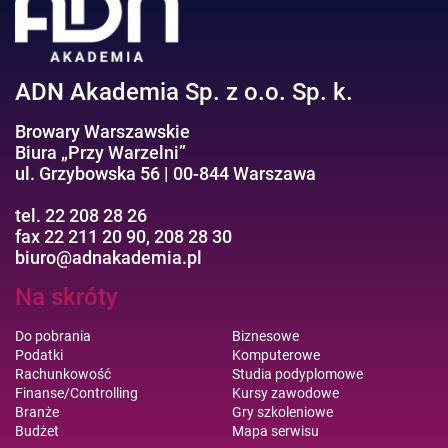
Efektywność osobista//Wellbeing
ADN Akademia Sp. z o.o. Sp. k.
Browary Warszawskie
Biura „Przy Warzelni”
ul. Grzybowska 56 | 00-844 Warszawa
tel. 22 208 28 26
fax 22 211 20 90, 208 28 30
biuro@adnakademia.pl
Na skróty
Do pobrania
Biznesowe
Podatki
Komputerowe
Rachunkowość
Studia podyplomowe
Finanse/Controlling
Kursy zawodowe
Branże
Gry szkoleniowe
Budżet
Mapa serwisu