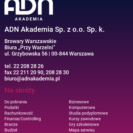
Efektywność osobista//Wellbeing
ADN Akademia Sp. z o.o. Sp. k.
Browary Warszawskie
Biura „Przy Warzelni”
ul. Grzybowska 56 | 00-844 Warszawa
tel. 22 208 28 26
fax 22 211 20 90, 208 28 30
biuro@adnakademia.pl
Na skróty
Do pobrania
Biznesowe
Podatki
Komputerowe
Rachunkowość
Studia podyplomowe
Finanse/Controlling
Kursy zawodowe
Branże
Gry szkoleniowe
Budżet
Mapa serwisu