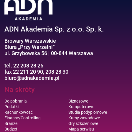
Efektywność osobista//Wellbeing
ADN Akademia Sp. z o.o. Sp. k.
Browary Warszawskie
Biura „Przy Warzelni”
ul. Grzybowska 56 | 00-844 Warszawa
tel. 22 208 28 26
fax 22 211 20 90, 208 28 30
biuro@adnakademia.pl
Na skróty
Do pobrania
Biznesowe
Podatki
Komputerowe
Rachunkowość
Studia podyplomowe
Finanse/Controlling
Kursy zawodowe
Branże
Gry szkoleniowe
Budżet
Mapa serwisu