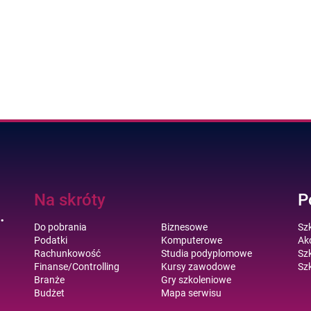
Na skróty
P
.
Do pobrania
Biznesowe
Sz
Podatki
Komputerowe
Akc
Rachunkowość
Studia podyplomowe
Szk
Finanse/Controlling
Kursy zawodowe
Szk
Branże
Gry szkoleniowe
Budżet
Mapa serwisu