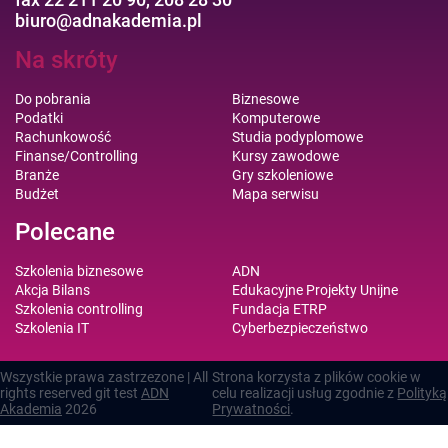
biuro@adnakademia.pl
Na skróty
Do pobrania
Biznesowe
Podatki
Komputerowe
Rachunkowość
Studia podyplomowe
Finanse/Controlling
Kursy zawodowe
Branże
Gry szkoleniowe
Budżet
Mapa serwisu
Polecane
Szkolenia biznesowe
ADN
Akcja Bilans
Edukacyjne Projekty Unijne
Szkolenia controlling
Fundacja ETRP
Szkolenia IT
Cyberbezpieczeństwo
Wszystkie prawa zastrzezone | All
Strona korzysta z plików cookie w
rights reserved git test
ADN
celu realizacji usług zgodnie z
Polityką
Akademia
2026
Prywatności
.