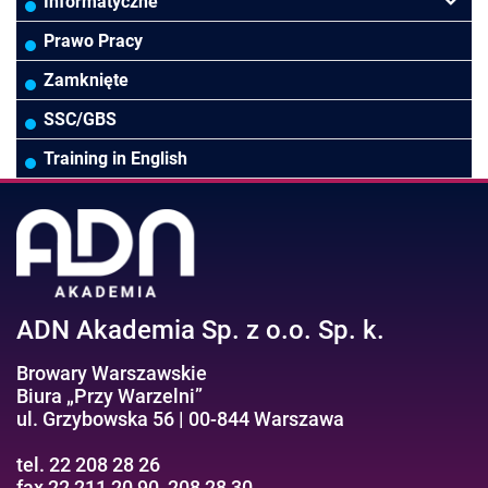
Controlling
HoReCa
Kadry i płace
Przywództwo/Zarządzanie
Informatyczne
Rady Nadzorcze/Zarząd
TSL
Prawo
Zarządzanie projektami/Procesami
MS Excel/Makra/VBA
Prawo Pracy
Biura rachunkowe
Ubezpieczenia
Podatki
HR/Zarządzanie Kapitałem Ludzkim
Online Power BI/Power Query/Dashboardy
Zamknięte
Wodociągi/Kanalizacja
Pozostałe
Prawo pracy
MS 365/SharePoint/Bazy danych
SSC/GBS
Pozostałe branże
Asystentka/Sekretarka
MS Project/Word/PowerPoint
Training in English
Negocjacje/Sprzedaż/Obsługa Klienta
Bezpieczeństwo/AI GPT
Efektywność osobista//Wellbeing
ADN Akademia Sp. z o.o. Sp. k.
Browary Warszawskie
Biura „Przy Warzelni”
ul. Grzybowska 56 | 00-844 Warszawa
tel. 22 208 28 26
fax 22 211 20 90, 208 28 30