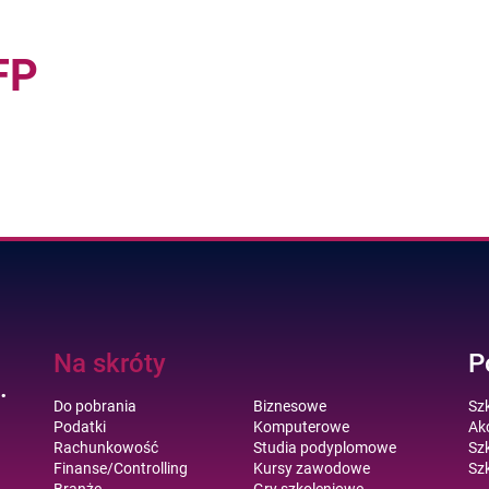
FP
Na skróty
P
.
Do pobrania
Biznesowe
Sz
Podatki
Komputerowe
Akc
Rachunkowość
Studia podyplomowe
Szk
Finanse/Controlling
Kursy zawodowe
Szk
Branże
Gry szkoleniowe