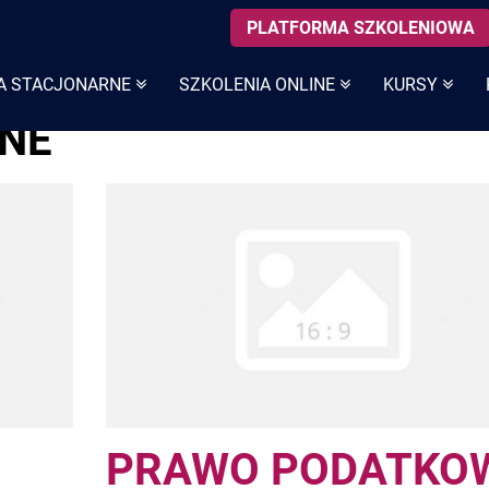
PLATFORMA SZKOLENIOWA
A STACJONARNE
SZKOLENIA ONLINE
KURSY
NE
PRAWO PODATKO