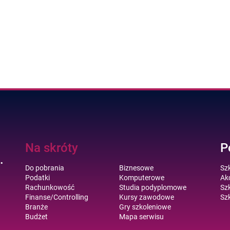
Na skróty
P
.
Do pobrania
Biznesowe
Sz
Podatki
Komputerowe
Akc
Rachunkowość
Studia podyplomowe
Szk
Finanse/Controlling
Kursy zawodowe
Szk
Branże
Gry szkoleniowe
Budżet
Mapa serwisu