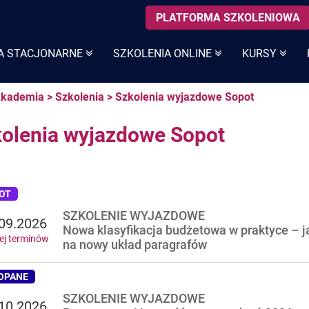
PLATFORMA SZKOLENIOWA
A STACJONARNE
SZKOLENIA ONLINE
KURSY
kademia
>
Szkolenia
>
Szkolenia wyjazdowe Sopot
olenia wyjazdowe Sopot
OT
SZKOLENIE WYJAZDOWE
09.2026
Nowa klasyfikacja budżetowa w praktyce – ja
ej terminów
na nowy układ paragrafów
OPANE
SZKOLENIE WYJAZDOWE
10.2026