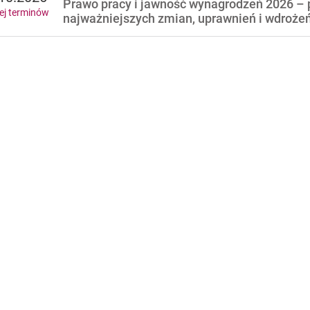
Prawo pracy i jawność wynagrodzeń 2026 – 
ej terminów
najważniejszych zmian, uprawnień i wdroże