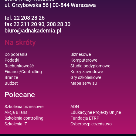
ul. Grzybowska 56 | 00-844 Warszawa
tel. 22 208 28 26
fax 22 211 20 90, 208 28 30
biuro@adnakademia.pl
Na skróty
Do pobrania
Biznesowe
Podatki
Komputerowe
Rachunkowość
Studia podyplomowe
Finanse/Controlling
Kursy zawodowe
Branże
Gry szkoleniowe
Budżet
Mapa serwisu
Polecane
Szkolenia biznesowe
ADN
Akcja Bilans
Edukacyjne Projekty Unijne
Szkolenia controlling
Fundacja ETRP
Szkolenia IT
Cyberbezpieczeństwo