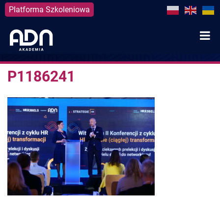
Platforma Szkoleniowa
Skip
to
content
P1186241