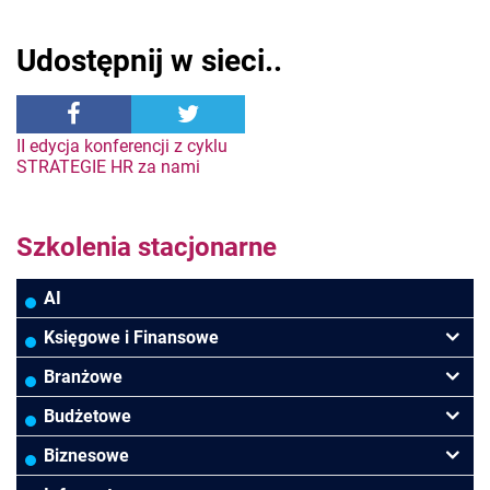
Udostępnij w sieci..
Nawigacja
II edycja konferencji z cyklu
STRATEGIE HR za nami
wpisu
Szkolenia stacjonarne
AI
Księgowe i Finansowe
Podatki VAT/CIT/PIT
Branżowe
Rachunkowość
Banki
Budżetowe
Finanse
Budowlana/Deweloperska
Rachunkowość budżetowa
Biznesowe