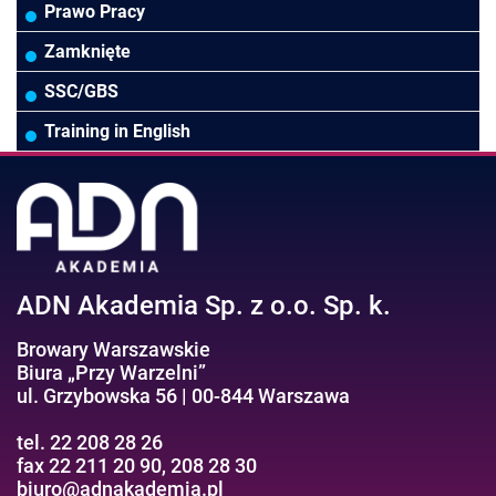
Rady Nadzorcze/Zarząd
TSL
Prawo
Zarządzanie projektami/Procesami
MS Excel/Makra/VBA
Prawo Pracy
Biura rachunkowe
Ubezpieczenia
Podatki
HR/Zarządzanie Kapitałem Ludzkim
Online Power BI/Power Query/Dashboardy
Zamknięte
Wodociągi/Kanalizacja
Pozostałe
Prawo pracy
MS 365/SharePoint/Bazy danych
SSC/GBS
Pozostałe branże
Asystentka/Sekretarka
MS Project/Word/PowerPoint
Training in English
Negocjacje/Sprzedaż/Obsługa Klienta
Bezpieczeństwo/AI GPT
Efektywność osobista//Wellbeing
ADN Akademia Sp. z o.o. Sp. k.
Browary Warszawskie
Biura „Przy Warzelni”
ul. Grzybowska 56 | 00-844 Warszawa
tel. 22 208 28 26
fax 22 211 20 90, 208 28 30
biuro@adnakademia.pl