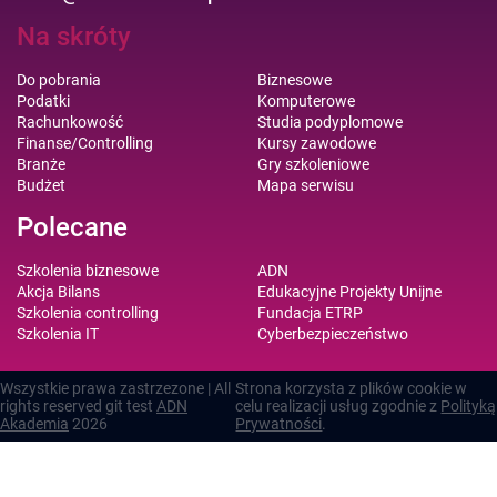
Na skróty
Do pobrania
Biznesowe
Podatki
Komputerowe
Rachunkowość
Studia podyplomowe
Finanse/Controlling
Kursy zawodowe
Branże
Gry szkoleniowe
Budżet
Mapa serwisu
Polecane
Szkolenia biznesowe
ADN
Akcja Bilans
Edukacyjne Projekty Unijne
Szkolenia controlling
Fundacja ETRP
Szkolenia IT
Cyberbezpieczeństwo
Wszystkie prawa zastrzezone | All
Strona korzysta z plików cookie w
rights reserved git test
ADN
celu realizacji usług zgodnie z
Polityką
Akademia
2026
Prywatności
.