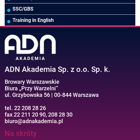
Wodociągi/Kanalizacja
Pozostałe
Prawo pracy
MS 365/SharePoint/Bazy danych
SSC/GBS
Pozostałe branże
Asystentka/Sekretarka
MS Project/Word/PowerPoint
Training in English
Negocjacje/Sprzedaż/Obsługa Klienta
Bezpieczeństwo/AI GPT
Efektywność osobista//Wellbeing
ADN Akademia Sp. z o.o. Sp. k.
Browary Warszawskie
Biura „Przy Warzelni”
ul. Grzybowska 56 | 00-844 Warszawa
tel. 22 208 28 26
fax 22 211 20 90, 208 28 30
biuro@adnakademia.pl
Na skróty