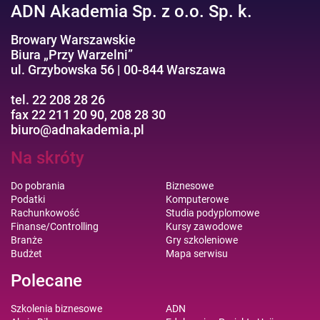
ADN Akademia Sp. z o.o. Sp. k.
Browary Warszawskie
Biura „Przy Warzelni”
ul. Grzybowska 56 | 00-844 Warszawa
tel. 22 208 28 26
fax 22 211 20 90, 208 28 30
biuro@adnakademia.pl
Na skróty
Do pobrania
Biznesowe
Podatki
Komputerowe
Rachunkowość
Studia podyplomowe
Finanse/Controlling
Kursy zawodowe
Branże
Gry szkoleniowe
Budżet
Mapa serwisu
Polecane
Szkolenia biznesowe
ADN