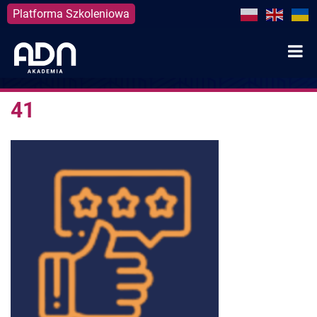
Platforma Szkoleniowa
Skip
to
content
41