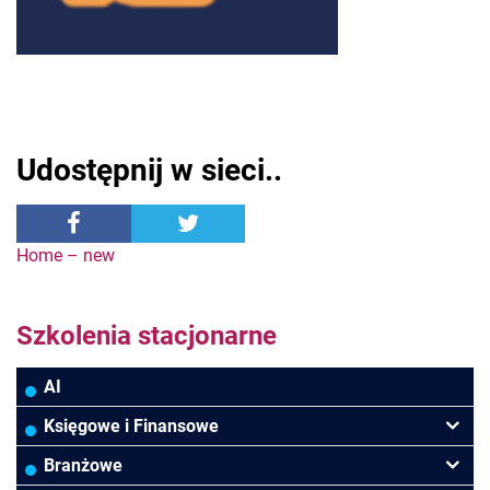
Udostępnij w sieci..
Nawigacja
Home – new
wpisu
Szkolenia stacjonarne
AI
Księgowe i Finansowe
Podatki VAT/CIT/PIT
Branżowe