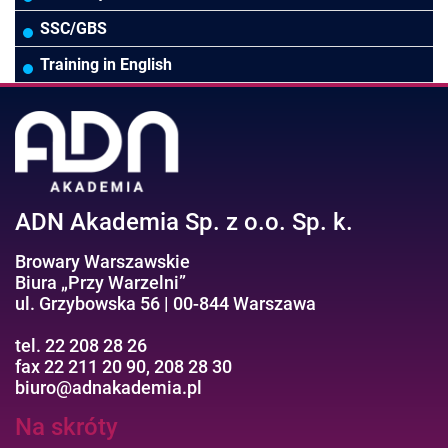
Wodociągi/Kanalizacja
Pozostałe
Prawo pracy
MS 365/SharePoint/Bazy danych
SSC/GBS
Pozostałe branże
Asystentka/Sekretarka
MS Project/Word/PowerPoint
Training in English
Negocjacje/Sprzedaż/Obsługa Klienta
Bezpieczeństwo/AI GPT
Efektywność osobista//Wellbeing
ADN Akademia Sp. z o.o. Sp. k.
Browary Warszawskie
Biura „Przy Warzelni”
ul. Grzybowska 56 | 00-844 Warszawa
tel. 22 208 28 26
fax 22 211 20 90, 208 28 30
biuro@adnakademia.pl
Na skróty