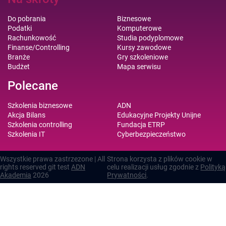
Do pobrania
Biznesowe
Podatki
Komputerowe
Rachunkowość
Studia podyplomowe
Finanse/Controlling
Kursy zawodowe
Branże
Gry szkoleniowe
Budżet
Mapa serwisu
Polecane
Szkolenia biznesowe
ADN
Akcja Bilans
Edukacyjne Projekty Unijne
Szkolenia controlling
Fundacja ETRP
Szkolenia IT
Cyberbezpieczeństwo
Wszystkie prawa zastrzezone | All
Strona korzysta z plików cookie w
rights reserved git test
ADN
celu realizacji usług zgodnie z
Polityką
Akademia
2026
Prywatności
.