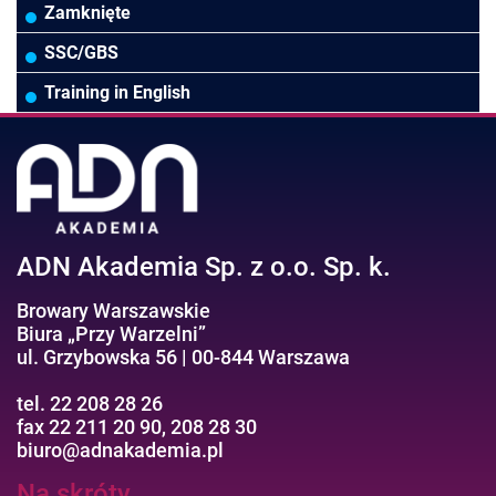
Biura rachunkowe
Ubezpieczenia
Podatki
HR/Zarządzanie Kapitałem Ludzkim
Online Power BI/Power Query/Dashboardy
Zamknięte
Wodociągi/Kanalizacja
Pozostałe
Prawo pracy
MS 365/SharePoint/Bazy danych
SSC/GBS
Pozostałe branże
Asystentka/Sekretarka
MS Project/Word/PowerPoint
Training in English
Negocjacje/Sprzedaż/Obsługa Klienta
Bezpieczeństwo/AI GPT
Efektywność osobista//Wellbeing
ADN Akademia Sp. z o.o. Sp. k.
Browary Warszawskie
Biura „Przy Warzelni”
ul. Grzybowska 56 | 00-844 Warszawa
tel. 22 208 28 26
fax 22 211 20 90, 208 28 30
biuro@adnakademia.pl
Na skróty