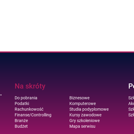
Na skróty
P
.
Do pobrania
Biznesowe
Sz
Podatki
Komputerowe
Akc
Rachunkowość
Studia podyplomowe
Szk
Finanse/Controlling
Kursy zawodowe
Szk
Branże
Gry szkoleniowe
Budżet
Mapa serwisu