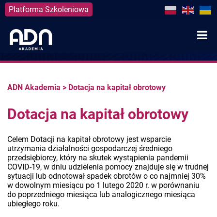
Platforma Szkoleniowa
Skip
to
content
ADN Akademia
>
Dotacja na kapitał obrotowy
Dotacja na kapitał obrotowy
Celem Dotacji na kapitał obrotowy jest wsparcie
utrzymania działalności gospodarczej średniego
przedsiębiorcy, który na skutek wystąpienia pandemii
COVID-19, w dniu udzielenia pomocy znajduje się w trudnej
sytuacji lub odnotował spadek obrotów o co najmniej 30%
w dowolnym miesiącu po 1 lutego 2020 r. w porównaniu
do poprzedniego miesiąca lub analogicznego miesiąca
ubiegłego roku.