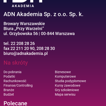
ADN Akademia Sp. z o.o. Sp. k.
Browary Warszawskie
Biura „Przy Warzelni”
ul. Grzybowska 56 | 00-844 Warszawa
tel. 22 208 28 26
fax 22 211 20 90, 208 28 30
biuro@adnakademia.pl
Na skróty
Do pobrania
Biznesowe
Podatki
Komputerowe
Rachunkowość
Studia podyplomowe
Finanse/Controlling
Kursy zawodowe
Branże
Gry szkoleniowe
Budżet
Mapa serwisu
Polecane