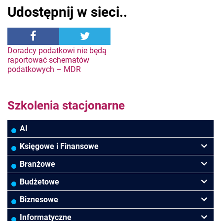
Udostępnij w sieci..
Nawigacja
Doradcy podatkowi nie będą
raportować schematów
podatkowych – MDR
wpisu
Szkolenia stacjonarne
AI
Księgowe i Finansowe
Podatki VAT/CIT/PIT
Branżowe
Rachunkowość
Banki
Budżetowe
Finanse
Budowlana/Deweloperska
Rachunkowość budżetowa
Biznesowe
Controlling
HoReCa
Kadry i płace
Przywództwo/Zarządzanie
Informatyczne