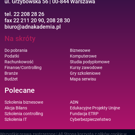
ul. Grzybowska 56 | 00-844 Warszawa
tel. 22 208 28 26
fax 22 211 20 90, 208 28 30
biuro@adnakademia.pl
Na skróty
Do pobrania
Biznesowe
Podatki
Komputerowe
Rachunkowość
Studia podyplomowe
Finanse/Controlling
Kursy zawodowe
Branże
Gry szkoleniowe
Budżet
Mapa serwisu
Polecane
Szkolenia biznesowe
ADN
Akcja Bilans
Edukacyjne Projekty Unijne
Szkolenia controlling
Fundacja ETRP
Szkolenia IT
Cyberbezpieczeństwo
Wszystkie prawa zastrzezone | All
Strona korzysta z plików cookie w