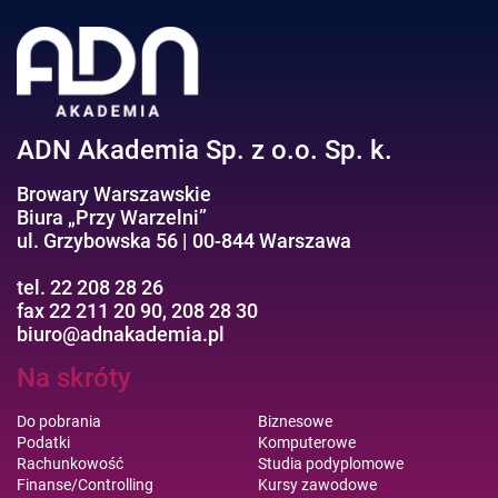
Negocjacje/Sprzedaż/Obsługa Klienta
Bezpieczeństwo/AI GPT
Efektywność osobista//Wellbeing
ADN Akademia Sp. z o.o. Sp. k.
Browary Warszawskie
Biura „Przy Warzelni”
ul. Grzybowska 56 | 00-844 Warszawa
tel. 22 208 28 26
fax 22 211 20 90, 208 28 30
biuro@adnakademia.pl
Na skróty
Do pobrania
Biznesowe
Podatki
Komputerowe
Rachunkowość
Studia podyplomowe
Finanse/Controlling
Kursy zawodowe