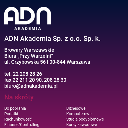
Negocjacje/Sprzedaż/Obsługa Klienta
Bezpieczeństwo/AI GPT
Efektywność osobista//Wellbeing
ADN Akademia Sp. z o.o. Sp. k.
Browary Warszawskie
Biura „Przy Warzelni”
ul. Grzybowska 56 | 00-844 Warszawa
tel. 22 208 28 26
fax 22 211 20 90, 208 28 30
biuro@adnakademia.pl
Na skróty
Do pobrania
Biznesowe
Podatki
Komputerowe
Rachunkowość
Studia podyplomowe
Finanse/Controlling
Kursy zawodowe