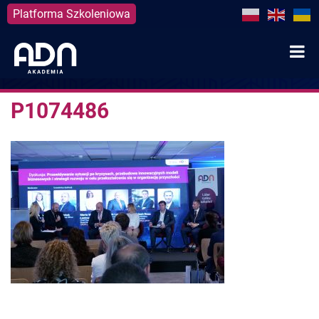
Platforma Szkoleniowa
Skip
to
content
P1074486