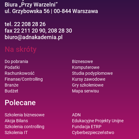
Biura „Przy Warzelni”
ul. Grzybowska 56 | 00-844 Warszawa
tel. 22 208 28 26
fax 22 211 20 90, 208 28 30
biuro@adnakademia.pl
Na skróty
Do pobrania
Biznesowe
Podatki
Komputerowe
Rachunkowość
Studia podyplomowe
Finanse/Controlling
Kursy zawodowe
Branże
Gry szkoleniowe
Budżet
Mapa serwisu
Polecane
Szkolenia biznesowe
ADN
Akcja Bilans
Edukacyjne Projekty Unijne
Szkolenia controlling
Fundacja ETRP
Szkolenia IT
Cyberbezpieczeństwo