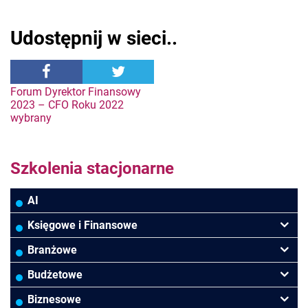
Udostępnij w sieci..
Nawigacja
Forum Dyrektor Finansowy
2023 – CFO Roku 2022
wybrany
wpisu
Szkolenia stacjonarne
AI
Księgowe i Finansowe
Podatki VAT/CIT/PIT
Branżowe
Rachunkowość
Banki
Budżetowe
Finanse
Budowlana/Deweloperska
Rachunkowość budżetowa
Biznesowe