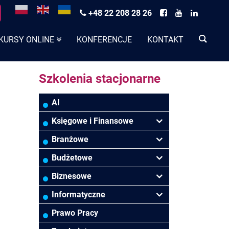
+48 22 208 28 26
KURSY ONLINE
KONFERENCJE
KONTAKT
Szkolenia stacjonarne
AI
Księgowe i Finansowe
Podatki VAT/CIT/PIT
Branżowe
Rachunkowość
Banki
Budżetowe
Finanse
Budowlana/Deweloperska
Rachunkowość budżetowa
Biznesowe
Controlling
HoReCa
Kadry i płace
Przywództwo/Zarządzanie
Informatyczne
Rady Nadzorcze/Zarząd
TSL
Prawo
Zarządzanie
MS Excel/Makra/VBA
Prawo Pracy
projektami/Procesami