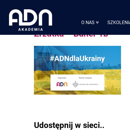
Skip
to
content
O NAS
SZKOLENI
Zrzutka – Baner 1b
Udostępnij w sieci..