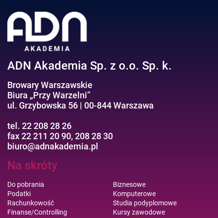
Negocjacje/Sprzedaż/Obsługa Klienta
Bezpieczeństwo/AI GPT
Efektywność osobista//Wellbeing
ADN Akademia Sp. z o.o. Sp. k.
Browary Warszawskie
Biura „Przy Warzelni”
ul. Grzybowska 56 | 00-844 Warszawa
tel. 22 208 28 26
fax 22 211 20 90, 208 28 30
biuro@adnakademia.pl
Na skróty
Do pobrania
Biznesowe
Podatki
Komputerowe
Rachunkowość
Studia podyplomowe
Finanse/Controlling
Kursy zawodowe