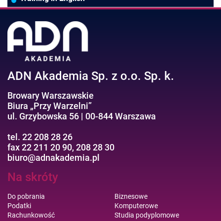
Negocjacje/Sprzedaż/Obsługa Klienta
Bezpieczeństwo/AI GPT
Efektywność osobista//Wellbeing
ADN Akademia Sp. z o.o. Sp. k.
Browary Warszawskie
Biura „Przy Warzelni”
ul. Grzybowska 56 | 00-844 Warszawa
tel. 22 208 28 26
fax 22 211 20 90, 208 28 30
biuro@adnakademia.pl
Na skróty
Do pobrania
Biznesowe
Podatki
Komputerowe
Rachunkowość
Studia podyplomowe