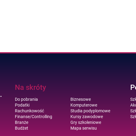
Na skróty
P
.
Do pobrania
Biznesowe
Sz
Podatki
Komputerowe
Akc
Rachunkowość
Studia podyplomowe
Szk
Finanse/Controlling
Kursy zawodowe
Szk
Branże
Gry szkoleniowe
Budżet
Mapa serwisu