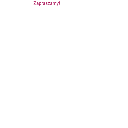
Nawigacja
Zapraszamy!
wpisu