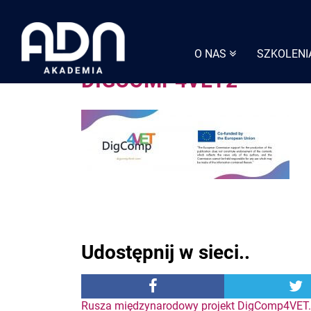
Skip
to
content
O NAS
SZKOLENI
DIGCOMP4VET2
Udostępnij w sieci..
Rusza międzynarodowy projekt DigComp4VET.