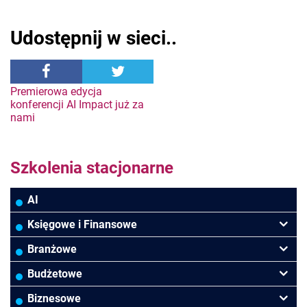
Udostępnij w sieci..
Nawigacja
Premierowa edycja
konferencji AI Impact już za
nami
wpisu
Szkolenia stacjonarne
AI
Księgowe i Finansowe
Podatki VAT/CIT/PIT
Branżowe
Rachunkowość
Banki
Budżetowe
Finanse
Budowlana/Deweloperska
Rachunkowość budżetowa
Biznesowe