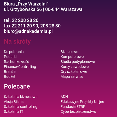
Biura „Przy Warzelni”
ul. Grzybowska 56 | 00-844 Warszawa
tel. 22 208 28 26
fax 22 211 20 90, 208 28 30
biuro@adnakademia.pl
Na skróty
Do pobrania
Biznesowe
Podatki
Komputerowe
Rachunkowość
Studia podyplomowe
Finanse/Controlling
Kursy zawodowe
Branże
Gry szkoleniowe
Budżet
Mapa serwisu
Polecane
Szkolenia biznesowe
ADN
Akcja Bilans
Edukacyjne Projekty Unijne
Szkolenia controlling
Fundacja ETRP
Szkolenia IT
Cyberbezpieczeństwo