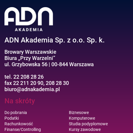
Negocjacje/Sprzedaż/Obsługa Klienta
Bezpieczeństwo/AI GPT
Efektywność osobista//Wellbeing
ADN Akademia Sp. z o.o. Sp. k.
Browary Warszawskie
Biura „Przy Warzelni”
ul. Grzybowska 56 | 00-844 Warszawa
tel. 22 208 28 26
fax 22 211 20 90, 208 28 30
biuro@adnakademia.pl
Na skróty
Do pobrania
Biznesowe
Podatki
Komputerowe
Rachunkowość
Studia podyplomowe
Finanse/Controlling
Kursy zawodowe