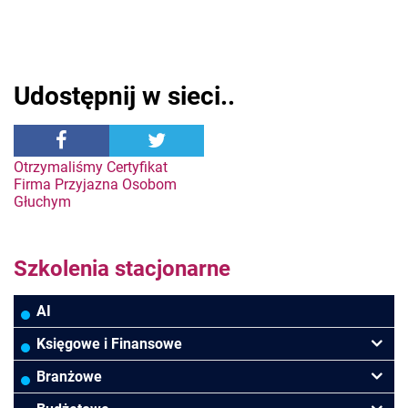
Udostępnij w sieci..
Nawigacja
Otrzymaliśmy Certyfikat
Firma Przyjazna Osobom
Głuchym
wpisu
Szkolenia stacjonarne
AI
Księgowe i Finansowe
Podatki VAT/CIT/PIT
Branżowe