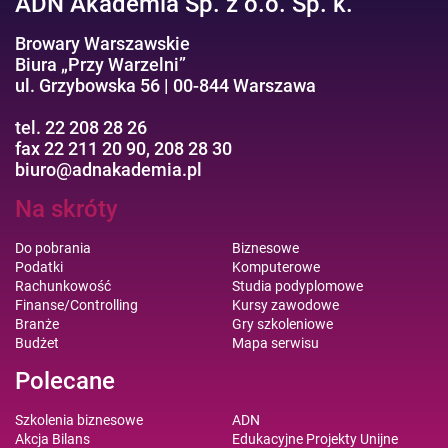
ADN Akademia Sp. z o.o. Sp. k.
Browary Warszawskie
Biura „Przy Warzelni”
ul. Grzybowska 56 | 00-844 Warszawa
tel. 22 208 28 26
fax 22 211 20 90, 208 28 30
biuro@adnakademia.pl
Na skróty
Do pobrania
Biznesowe
Podatki
Komputerowe
Rachunkowość
Studia podyplomowe
Finanse/Controlling
Kursy zawodowe
Branże
Gry szkoleniowe
Budżet
Mapa serwisu
Polecane
Szkolenia biznesowe
ADN
Akcja Bilans
Edukacyjne Projekty Unijne