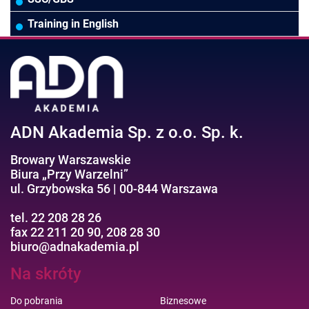
Pozostałe branże
Asystentka/Sekretarka
MS Project/Word/PowerPoint
Training in English
Negocjacje/Sprzedaż/Obsługa Klienta
Bezpieczeństwo/AI GPT
Efektywność osobista//Wellbeing
ADN Akademia Sp. z o.o. Sp. k.
Browary Warszawskie
Biura „Przy Warzelni”
ul. Grzybowska 56 | 00-844 Warszawa
tel. 22 208 28 26
fax 22 211 20 90, 208 28 30
biuro@adnakademia.pl
Na skróty
Do pobrania
Biznesowe