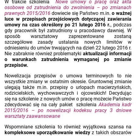
W trakcie szkolenia
Nowe umowy o pracę oraz akta
osobowe od zatrudnienia do zwolnienia – po zmianach
prawnych 2015/2016
dowiecie się Państwo m.in.
o ważnej
luce w przepisach przejściowych dotyczącej zawierania
umowy na czas określony po 21 lutego 2016 r.
, podczas
gdy pracownik był zatrudniony u pracodawcy dawniej. W
sposób warsztatowy zaprezentowane zostaną
szczegółowe zasady ustalania nowych limitów w
odniesieniu do umów trwających na dzień 22 lutego 2016 r.
Nie zabraknie również problematyki
aktualizacji informacji
o warunkach zatrudnienia wymaganej po zmianie
przepisów.
Nowelizacja przepisów o umowa terminowych to nie
wszystkie zmiany w ostatnim okresie. Gruntownej zmianie
ulegają także m.in. przepisy o urlopach macierzyńskich,
rodzicielskich, wychowawczych i ojcowskich! Decydując
się na szkolenie z nowych umów o pracę możecie Państwo
zdecydować się na cały pakiet szkolenia
Akademia kadr
2015/2016 – po nowelizacji kodeksu pracy 3 dniowe
warsztaty zaawansowane
Wspomniane szkolenia to również wyjątkowa szansa na
kompleksowe uporządkowanie wiedzy
z takich obszarów