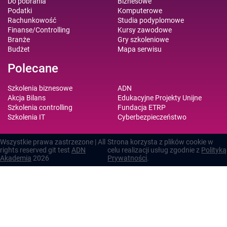
Do pobrania
Biznesowe
Podatki
Komputerowe
Rachunkowość
Studia podyplomowe
Finanse/Controlling
Kursy zawodowe
Branże
Gry szkoleniowe
Budżet
Mapa serwisu
Polecane
Szkolenia biznesowe
ADN
Akcja Bilans
Edukacyjne Projekty Unijne
Szkolenia controlling
Fundacja ETRP
Szkolenia IT
Cyberbezpieczeństwo
Wszystkie prawa zastrzezone | All
Strona korzysta z plików cookie w
rights reserved git test
ADN
celu realizacji usług zgodnie z
Polityką
Akademia
2026
Prywatności
.