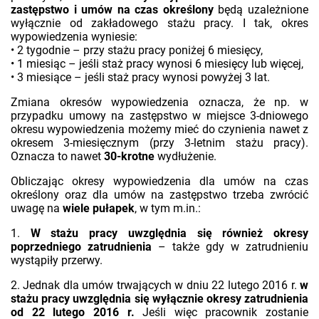
zastępstwo i umów na czas określony
będą uzależnione
wyłącznie od zakładowego stażu pracy. I tak, okres
wypowiedzenia wyniesie:
• 2 tygodnie – przy stażu pracy poniżej 6 miesięcy,
• 1 miesiąc – jeśli staż pracy wynosi 6 miesięcy lub więcej,
• 3 miesiące – jeśli staż pracy wynosi powyżej 3 lat.
Zmiana okresów wypowiedzenia oznacza, że np. w
przypadku umowy na zastępstwo w miejsce 3-dniowego
okresu wypowiedzenia możemy mieć do czynienia nawet z
okresem 3-miesięcznym (przy 3-letnim stażu pracy).
Oznacza to nawet
30-krotne
wydłużenie.
Obliczając okresy wypowiedzenia dla umów na czas
określony oraz dla umów na zastępstwo trzeba zwrócić
uwagę na
wiele pułapek
, w tym m.in.:
1.
W stażu pracy uwzględnia się również okresy
poprzedniego zatrudnienia
– także gdy w zatrudnieniu
wystąpiły przerwy.
2. Jednak dla umów trwających w dniu 22 lutego 2016 r.
w
stażu pracy uwzględnia się wyłącznie okresy zatrudnienia
od 22 lutego 2016 r.
Jeśli więc pracownik zostanie