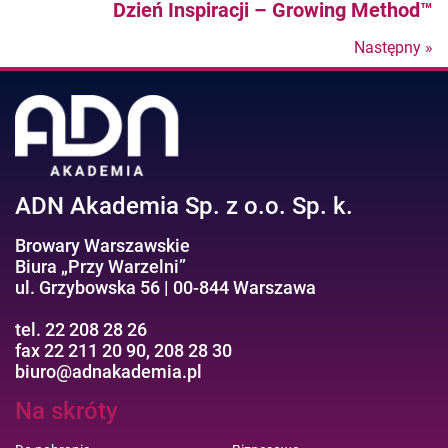
Nastepny
Dzień Inspiracji – Growing Method™
post
Następny »
N
po
ADN Akademia Sp. z o.o. Sp. k.
Browary Warszawskie
Biura „Przy Warzelni”
ul. Grzybowska 56 | 00-844 Warszawa
tel. 22 208 28 26
fax 22 211 20 90, 208 28 30
biuro@adnakademia.pl
Na skróty