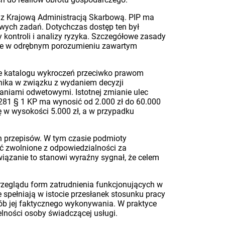
az Krajową Administracją Skarbową. PIP ma
wych zadań. Dotychczas dostęp ten był
kontroli i analizy ryzyka. Szczegółowe zasady
lone w odrębnym porozumieniu zawartym
nie katalogu wykroczeń przeciwko prawom
nika w związku z wydaniem decyzji
łaniami odwetowymi. Istotnej zmianie ulec
 281 § 1 KP ma wynosić od 2.000 zł do 60.000
ę w wysokości 5.000 zł, a w przypadku
h przepisów. W tym czasie podmioty
ć zwolnione z odpowiedzialności za
zanie to stanowi wyraźny sygnał, że celem
rzeglądu form zatrudnienia funkcjonujących w
spełniają w istocie przesłanek stosunku pracy
osób jej faktycznego wykonywania. W praktyce
lności osoby świadczącej usługi.