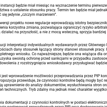
 instancji będzie miał miesiąc na wyznaczenie terminu pierwsz
dztwa o ustalenie stosunku pracy. Termin ten będzie miał jednak
 się jedynie „czczym marzeniem”.
rsji projektu nowe regulacje wprowadzają istotny bezpiecznik 
ienia korzystna zmiana, pozwalająca ograniczyć ryzyko arbitral
ziałać na przyszłość, a nie z mocą wsteczną, sprzyja bardzi
ucji interpretacji indywidualnych wydawanych przez Głównego I
nościach dany stosunek łączący strony stanowi stosunek pracy.
ompletnego wniosku. Co najważniejsze, będzie ona wiążąca dla
cz uzyska swoistą ochronę przed sankcjami w przypadku zastosowa
zadowolenia z rozstrzygnięcia wnioskodawcy przysługiwać będzi
 jest wprowadzenie możliwości przeprowadzania przez PIP kontr
 propozycja przewiduje, że czynności kontrolne będą mogły być 
kają uprawnienie do analizy dokumentów, wysłuchiwania stron 
eń technicznych. Tryb zdalny ma jednak mieć charakter wyjątk
a dokumentacji z czynności kontrolnych w postaci elektroniczn
zację postępowań prowadzonych przez PIP oraz dostosowanie ic