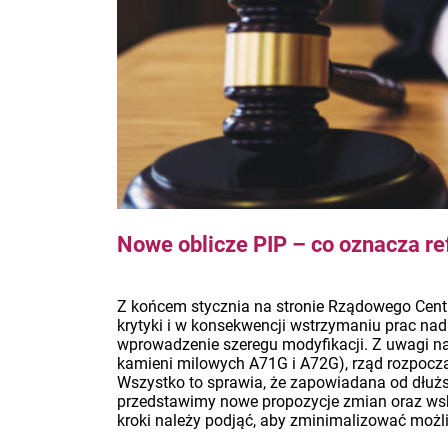
Nowe oblicze PIP – co oznacza re
Z końcem stycznia na stronie Rządowego Centru
krytyki i w konsekwencji wstrzymaniu prac nad 
wprowadzenie szeregu modyfikacji. Z uwagi na
kamieni milowych A71G i A72G), rząd rozpoczą
Wszystko to sprawia, że zapowiadana od dłuższ
przedstawimy nowe propozycje zmian oraz wsk
kroki należy podjąć, aby zminimalizować moż