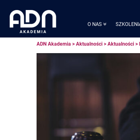
Skip
to
content
O NAS
SZKOLENI
ADN Akademia
>
Aktualności
>
Aktualności
>