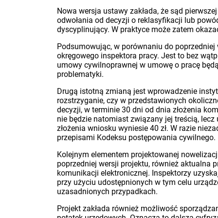
Nowa wersja ustawy zakłada, że sąd pierwszej
odwołania od decyzji o reklasyfikacji lub powó
dyscyplinujący. W praktyce może zatem okazać
Podsumowując, w porównaniu do poprzedniej we
okręgowego inspektora pracy. Jest to bez wątp
umowy cywilnoprawnej w umowę o pracę będą d
problematyki.
Drugą istotną zmianą jest wprowadzenie instyt
rozstrzyganie, czy w przedstawionych okolicz
decyzji, w terminie 30 dni od dnia złożenia k
nie będzie natomiast związany jej treścią, le
złożenia wniosku wyniesie 40 zł. W razie nie
przepisami Kodeksu postępowania cywilnego.
Kolejnym elementem projektowanej nowelizacji
poprzedniej wersji projektu, również aktualna
komunikacji elektronicznej. Inspektorzy uzys
przy użyciu udostępnionych w tym celu urządz
uzasadnionych przypadkach.
Projekt zakłada również możliwość sporządzani
notatek urzędowych. Oznacza to dalszą cyfry