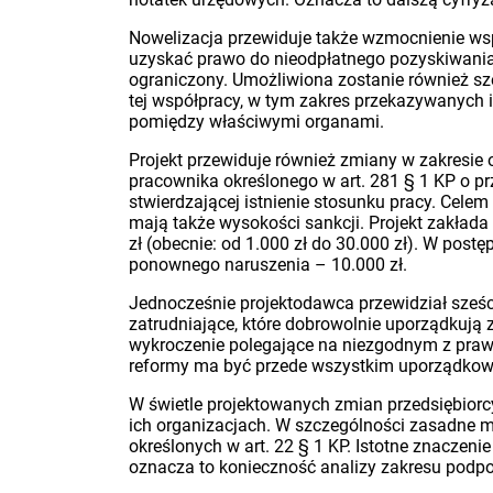
Nowelizacja przewiduje także wzmocnienie ws
uzyskać prawo do nieodpłatnego pozyskiwania 
ograniczony. Umożliwiona zostanie również sz
tej współpracy, w tym zakres przekazywanych 
pomiędzy właściwymi organami.
Projekt przewiduje również zmiany w zakresie
pracownika określonego w art. 281 § 1 KP o p
stwierdzającej istnienie stosunku pracy. Cele
mają także wysokości sankcji. Projekt zakład
zł (obecnie: od 1.000 zł do 30.000 zł). W po
ponownego naruszenia – 10.000 zł.
Jednocześnie projektodawca przewidział sześc
zatrudniające, które dobrowolnie uporządkują
wykroczenie polegające na niezgodnym z pra
reformy ma być przede wszystkim uporządkowan
W świetle projektowanych zmian przedsiębiorc
ich organizacjach. W szczególności zasadne m
określonych w art. 22 § 1 KP. Istotne znaczen
oznacza to konieczność analizy zakresu podpo