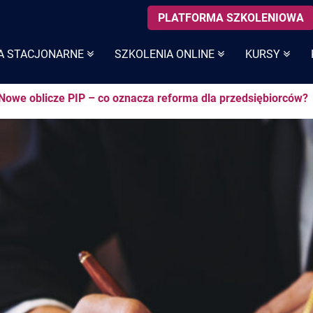
PLATFORMA SZKOLENIOWA
A STACJONARNE
SZKOLENIA ONLINE
KURSY
Nowe oblicze PIP – co oznacza reforma dla przedsiębiorców?