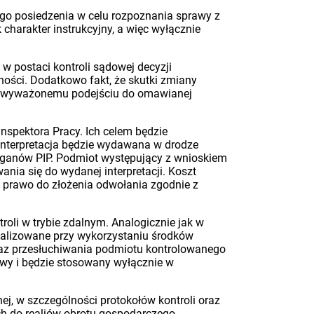
ego posiedzenia w celu rozpoznania sprawy z
 charakter instrukcyjny, a więc wyłącznie
w postaci kontroli sądowej decyzji
ności. Dodatkowo fakt, że skutki zmiany
ej wyważonemu podejściu do omawianej
nspektora Pracy. Ich celem będzie
 Interpretacja będzie wydawana w drodze
 organów PIP. Podmiot występujący z wnioskiem
nia się do wydanej interpretacji. Koszt
e prawo do złożenia odwołania zgodnie z
oli w trybie zdalnym. Analogicznie jak w
realizowane przy wykorzystaniu środków
oraz przesłuchiwania podmiotu kontrolowanego
owy i będzie stosowany wyłącznie w
ej, w szczególności protokołów kontroli oraz
h do realiów obrotu gospodarczego.