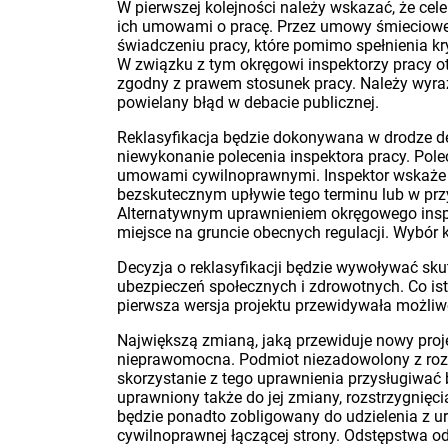
W pierwszej kolejności należy wskazać, że ce
ich umowami o pracę. Przez umowy śmieciowe (
świadczeniu pracy, które pomimo spełnienia kr
W związku z tym okręgowi inspektorzy pracy o
zgodny z prawem stosunek pracy. Należy wyraźn
powielany błąd w debacie publicznej.
Reklasyfikacja będzie dokonywana w drodze dec
niewykonanie polecenia inspektora pracy. Polec
umowami cywilnoprawnymi. Inspektor wskaże d
bezskutecznym upływie tego terminu lub w pr
Alternatywnym uprawnieniem okręgowego inspe
miejsce na gruncie obecnych regulacji. Wybór 
Decyzja o reklasyfikacji będzie wywoływać sk
ubezpieczeń społecznych i zdrowotnych. Co isto
pierwsza wersja projektu przewidywała możliwo
Największą zmianą, jaką przewiduje nowy proje
nieprawomocna. Podmiot niezadowolony z rozs
skorzystanie z tego uprawnienia przysługiwać b
uprawniony także do jej zmiany, rozstrzygnięci
będzie ponadto zobligowany do udzielenia z 
cywilnoprawnej łączącej strony. Odstępstwa o