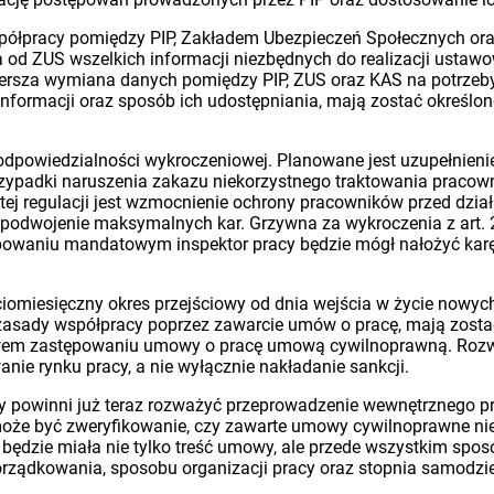
półpracy pomiędzy PIP, Zakładem Ubezpieczeń Społecznych or
od ZUS wszelkich informacji niezbędnych do realizacji ustawo
ersza wymiana danych pomiędzy PIP, ZUS oraz KAS na potrzeby 
informacji oraz sposób ich udostępniania, mają zostać okreś
 odpowiedzialności wykroczeniowej. Planowane jest uzupełnie
rzypadki naruszenia zakazu niekorzystnego traktowania pracow
m tej regulacji jest wzmocnienie ochrony pracowników przed dzia
a podwojenie maksymalnych kar. Grzywna za wykroczenia z art.
stępowaniu mandatowym inspektor pracy będzie mógł nałożyć kar
iomiesięczny okres przejściowy od dnia wejścia w życie nowyc
 zasady współpracy poprzez zawarcie umów o pracę, mają zosta
wem zastępowaniu umowy o pracę umową cywilnoprawną. Rozwią
ie rynku pracy, a nie wyłącznie nakładanie sankcji.
y powinni już teraz rozważyć przeprowadzenie wewnętrznego p
oże być zweryfikowanie, czy zawarte umowy cywilnoprawne nie 
ie będzie miała nie tylko treść umowy, ale przede wszystkim sp
rządkowania, sposobu organizacji pracy oraz stopnia samodzie