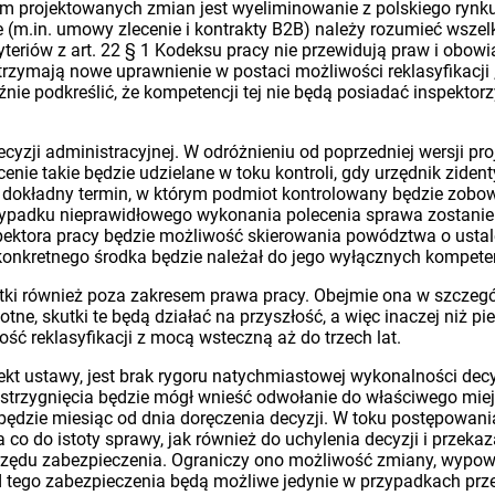
lem projektowanych zmian jest wyeliminowanie z polskiego rynk
m.in. umowy zlecenie i kontrakty B2B) należy rozumieć wszelk
yteriów z art. 22 § 1 Kodeksu pracy nie przewidują praw i obo
trzymają nowe uprawnienie w postaci możliwości reklasyfikacji
ie podkreślić, że kompetencji tej nie będą posiadać inspektorz
yzji administracyjnej. W odróżnieniu od poprzedniej wersji pro
enie takie będzie udzielane w toku kontroli, gdy urzędnik zide
okładny termin, w którym podmiot kontrolowany będzie zobowi
zypadku nieprawidłowego wykonania polecenia sprawa zostanie
ktora pracy będzie możliwość skierowania powództwa o ustalen
konkretnego środka będzie należał do jego wyłącznych kompeten
utki również poza zakresem prawa pracy. Obejmie ona w szcze
tne, skutki te będą działać na przyszłość, a więc inaczej niż 
ść reklasyfikacji z mocą wsteczną aż do trzech lat.
kt ustawy, jest brak rygoru natychmiastowej wykonalności decyz
trzygnięcia będzie mógł wnieść odwołanie do właściwego mie
ędzie miesiąc od dnia doręczenia decyzji. W toku postępowania 
a co do istoty sprawy, jak również do uchylenia decyzji i przek
urzędu zabezpieczenia. Ograniczy ono możliwość zmiany, wypo
d tego zabezpieczenia będą możliwe jedynie w przypadkach prz