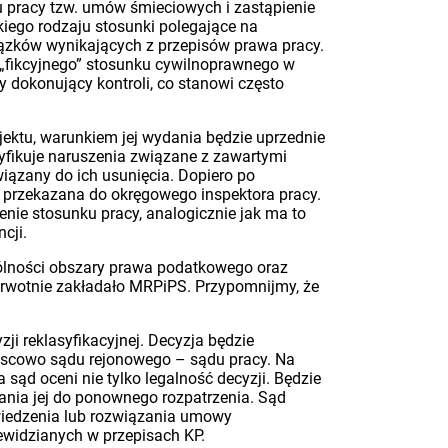
u pracy tzw. umów śmieciowych i zastąpienie
iego rodzaju stosunki polegające na
wiązków wynikających z przepisów prawa pracy.
 „fikcyjnego” stosunku cywilnoprawnego w
y dokonujący kontroli, co stanowi często
jektu, warunkiem jej wydania będzie uprzednie
ntyfikuje naruszenia związane z zawartymi
ązany do ich usunięcia. Dopiero po
 przekazana do okręgowego inspektora pracy.
ie stosunku pracy, analogicznie jak ma to
cji.
gólności obszary prawa podatkowego oraz
pierwotnie zakładało MRPiPS. Przypomnijmy, że
ji reklasyfikacyjnej. Decyzja będzie
jscowo sądu rejonowego – sądu pracy. Na
sąd oceni nie tylko legalność decyzji. Będzie
azania jej do ponownego rozpatrzenia. Sąd
wiedzenia lub rozwiązania umowy
ewidzianych w przepisach KP.