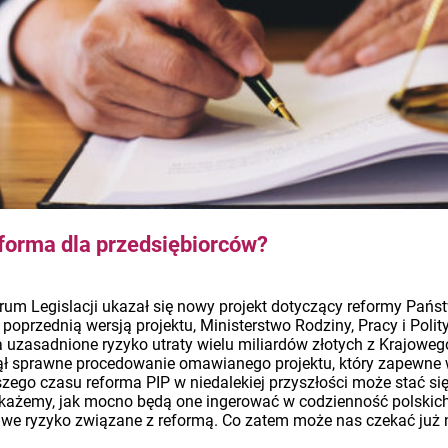
forma dla przedsiębiorców?
m Legislacji ukazał się nowy projekt dotyczący reformy Państ
poprzednią wersją projektu, Ministerstwo Rodziny, Pracy i Poli
 uzasadnione ryzyko utraty wielu miliardów złotych z Krajowe
ł sprawne procedowanie omawianego projektu, który zapewne w
ego czasu reforma PIP w niedalekiej przyszłości może stać się
ażemy, jak mocno będą one ingerować w codzienność polskich
liwe ryzyko związane z reformą. Co zatem może nas czekać ju