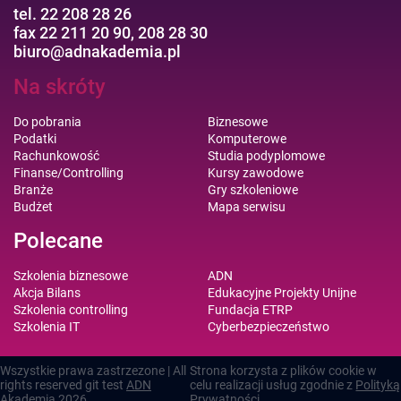
tel. 22 208 28 26
fax 22 211 20 90, 208 28 30
biuro@adnakademia.pl
Na skróty
Do pobrania
Biznesowe
Podatki
Komputerowe
Rachunkowość
Studia podyplomowe
Finanse/Controlling
Kursy zawodowe
Branże
Gry szkoleniowe
Budżet
Mapa serwisu
Polecane
Szkolenia biznesowe
ADN
Akcja Bilans
Edukacyjne Projekty Unijne
Szkolenia controlling
Fundacja ETRP
Szkolenia IT
Cyberbezpieczeństwo
Wszystkie prawa zastrzezone | All
Strona korzysta z plików cookie w
rights reserved git test
ADN
celu realizacji usług zgodnie z
Polityką
Akademia
2026
Prywatności
.