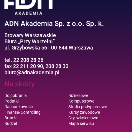
ADN Akademia Sp. z o.o. Sp. k.
Browary Warszawskie
Biura „Przy Warzelni”
ul. Grzybowska 56 | 00-844 Warszawa
tel. 22 208 28 26
fax 22 211 20 90, 208 28 30
biuro@adnakademia.pl
Na skróty
Do pobrania
Biznesowe
Podatki
Komputerowe
Rachunkowość
Studia podyplomowe
Finanse/Controlling
Kursy zawodowe
Branże
Gry szkoleniowe
Budżet
Mapa serwisu