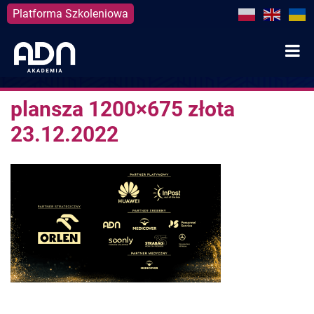
Platforma Szkoleniowa
Skip
to
content
plansza 1200×675 złota
23.12.2022