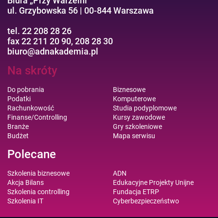
Biura „Przy Warzelni”
ul. Grzybowska 56 | 00-844 Warszawa
tel. 22 208 28 26
fax 22 211 20 90, 208 28 30
biuro@adnakademia.pl
Na skróty
Do pobrania
Biznesowe
Podatki
Komputerowe
Rachunkowość
Studia podyplomowe
Finanse/Controlling
Kursy zawodowe
Branże
Gry szkoleniowe
Budżet
Mapa serwisu
Polecane
Szkolenia biznesowe
ADN
Akcja Bilans
Edukacyjne Projekty Unijne
Szkolenia controlling
Fundacja ETRP
Szkolenia IT
Cyberbezpieczeństwo