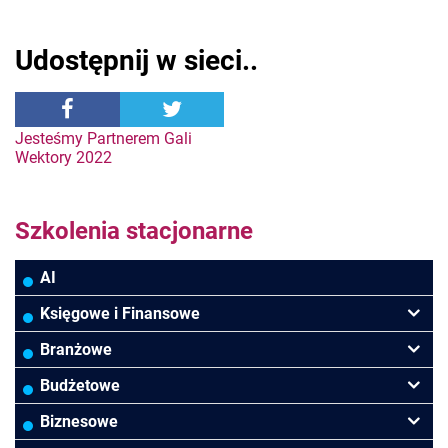
Udostępnij w sieci..
Nawigacja
Jesteśmy Partnerem Gali
Wektory 2022
wpisu
Szkolenia stacjonarne
AI
Księgowe i Finansowe
Podatki VAT/CIT/PIT
Branżowe
Rachunkowość
Banki
Budżetowe
Finanse
Budowlana/Deweloperska
Rachunkowość budżetowa
Biznesowe