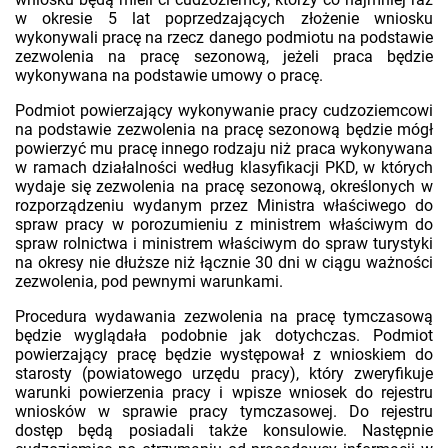
w okresie 5 lat poprzedzających złożenie wniosku
wykonywali pracę na rzecz danego podmiotu na podstawie
zezwolenia na pracę sezonową, jeżeli praca będzie
wykonywana na podstawie umowy o pracę.
Podmiot powierzający wykonywanie pracy cudzoziemcowi
na podstawie zezwolenia na pracę sezonową będzie mógł
powierzyć mu pracę innego rodzaju niż praca wykonywana
w ramach działalności według klasyfikacji PKD, w których
wydaje się zezwolenia na pracę sezonową, określonych w
rozporządzeniu wydanym przez Ministra właściwego do
spraw pracy w porozumieniu z ministrem właściwym do
spraw rolnictwa i ministrem właściwym do spraw turystyki
na okresy nie dłuższe niż łącznie 30 dni w ciągu ważności
zezwolenia, pod pewnymi warunkami.
Procedura wydawania zezwolenia na pracę tymczasową
będzie wyglądała podobnie jak dotychczas. Podmiot
powierzający pracę będzie występował z wnioskiem do
starosty (powiatowego urzędu pracy), który zweryfikuje
warunki powierzenia pracy i wpisze wniosek do rejestru
wniosków w sprawie pracy tymczasowej. Do rejestru
dostęp będą posiadali także konsulowie. Następnie