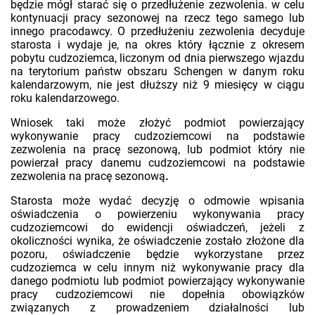
będzie mógł starać się o przedłużenie zezwolenia. w celu
kontynuacji pracy sezonowej na rzecz tego samego lub
innego pracodawcy. O przedłużeniu zezwolenia decyduje
starosta i wydaje je, na okres który łącznie z okresem
pobytu cudzoziemca, liczonym od dnia pierwszego wjazdu
na terytorium państw obszaru Schengen w danym roku
kalendarzowym, nie jest dłuższy niż 9 miesięcy w ciągu
roku kalendarzowego.
Wniosek taki może złożyć podmiot powierzający
wykonywanie pracy cudzoziemcowi na podstawie
zezwolenia na pracę sezonową, lub podmiot który nie
powierzał pracy danemu cudzoziemcowi na podstawie
zezwolenia na pracę sezonową
.
Starosta może wydać decyzję o odmowie wpisania
oświadczenia o powierzeniu wykonywania pracy
cudzoziemcowi do ewidencji oświadczeń, jeżeli z
okoliczności wynika, że oświadczenie zostało złożone dla
pozoru, oświadczenie będzie wykorzystane przez
cudzoziemca w celu innym niż wykonywanie pracy dla
danego podmiotu lub podmiot powierzający wykonywanie
pracy cudzoziemcowi nie dopełnia obowiązków
związanych z prowadzeniem działalności lub