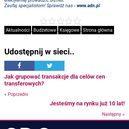
efektywniej prowadzić biznes.
Zaufaj specjalistom! Sprawdź nas ›
www.adn.pl
Aktualności
,
Budżetowe
,
Księgowe
,
Strona główna
Udostępnij w sieci..
Jak grupować transakcje dla celów cen
transferowych?
« Poprzedni
Nastepny
Jesteśmy na rynku już 10 lat!
post
Następny »
N
po