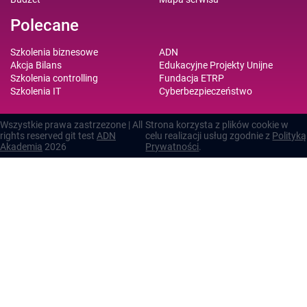
Polecane
Szkolenia biznesowe
ADN
Akcja Bilans
Edukacyjne Projekty Unijne
Szkolenia controlling
Fundacja ETRP
Szkolenia IT
Cyberbezpieczeństwo
Wszystkie prawa zastrzezone | All
Strona korzysta z plików cookie w
rights reserved git test
ADN
celu realizacji usług zgodnie z
Polityką
Akademia
2026
Prywatności
.