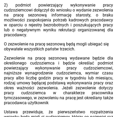
2) podmiot powierzający wykonywanie pracy
cudzoziemcowi dołączył do wniosku o wydanie zezwolenia
na pracę sezonową informację starosty, o braku
możliwości zaspokojenia potrzeb kadrowych pracodawcy
w oparciu o rejestry bezrobotnych i poszukujących pracy
lub o negatywnym wyniku rekrutacji organizowanej dla
pracodawcy.
O zezwolenie na pracę sezonową będą mogli ubiegać się
obywatele wszystkich państw trzecich.
Zezwolenie na pracę sezonową wydawane będzie dla
określonego cudzoziemca i będzie określać podmiot
powierzający wykonywanie pracy cudzoziemcowi,
najniższe wynagrodzenie cudzoziemca, wymiar czasu
pracy albo liczbę godzin pracy w tygodniu lub miesiącu,
rodzaj umowy będącej podstawą wykonywania pracy oraz
okres ważności zezwolenia. Jeżeli zezwolenie dotyczy
pracy cudzoziemca w charakterze pracownika
tymczasowego, w zezwoleniu na pracę jest określany także
pracodawca użytkownik
Ustawa przewiduje, że pierwszeństwo rozpatrzenia
wniosku będą mieli ci cudzoziemcy, którzy co najmniej raz