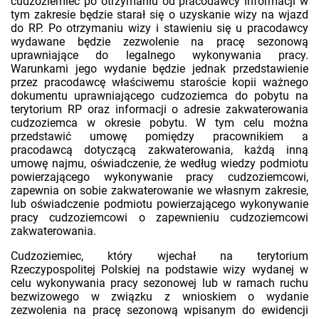
cudzoziemiec po otrzymaniu od pracodawcy informacji w
tym zakresie będzie starał się o uzyskanie wizy na wjazd
do RP. Po otrzymaniu wizy i stawieniu się u pracodawcy
wydawane będzie zezwolenie na pracę sezonową
uprawniające do legalnego wykonywania pracy.
Warunkami jego wydanie będzie jednak przedstawienie
przez pracodawcę właściwemu staroście kopii ważnego
dokumentu uprawniającego cudzoziemca do pobytu na
terytorium RP oraz informacji o adresie zakwaterowania
cudzoziemca w okresie pobytu. W tym celu można
przedstawić umowę pomiędzy pracownikiem a
pracodawcą dotyczącą zakwaterowania, każdą inną
umowę najmu, oświadczenie, że według wiedzy podmiotu
powierzającego wykonywanie pracy cudzoziemcowi,
zapewnia on sobie zakwaterowanie we własnym zakresie,
lub oświadczenie podmiotu powierzającego wykonywanie
pracy cudzoziemcowi o zapewnieniu cudzoziemcowi
zakwaterowania.
Cudzoziemiec, który wjechał na terytorium
Rzeczypospolitej Polskiej na podstawie wizy wydanej w
celu wykonywania pracy sezonowej lub w ramach ruchu
bezwizowego w związku z wnioskiem o wydanie
zezwolenia na pracę sezonową wpisanym do ewidencji