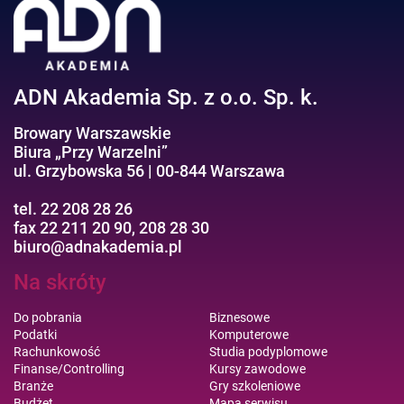
ADN Akademia Sp. z o.o. Sp. k.
Browary Warszawskie
Biura „Przy Warzelni”
ul. Grzybowska 56 | 00-844 Warszawa
tel. 22 208 28 26
fax 22 211 20 90, 208 28 30
biuro@adnakademia.pl
Na skróty
Do pobrania
Biznesowe
Podatki
Komputerowe
Rachunkowość
Studia podyplomowe
Finanse/Controlling
Kursy zawodowe
Branże
Gry szkoleniowe
Budżet
Mapa serwisu