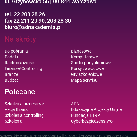
ul. Grzybowska 56 | 00-844 Warszawa
tel. 22 208 28 26
fax 22 211 20 90, 208 28 30
biuro@adnakademia.pl
Na skróty
Do pobrania
Biznesowe
Podatki
Komputerowe
Rachunkowość
Studia podyplomowe
Finanse/Controlling
Kursy zawodowe
Branże
Gry szkoleniowe
Budżet
Mapa serwisu
Polecane
Szkolenia biznesowe
ADN
Akcja Bilans
Edukacyjne Projekty Unijne
Szkolenia controlling
Fundacja ETRP
Szkolenia IT
Cyberbezpieczeństwo
Wszystkie prawa zastrzezone | All
Strona korzysta z plików cookie w