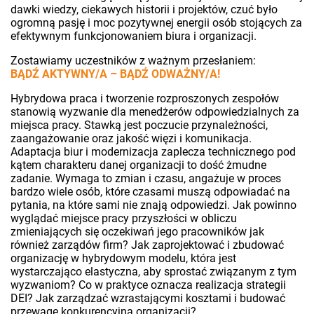
dawki wiedzy, ciekawych historii i projektów, czuć było
ogromną pasję i moc pozytywnej energii osób stojących za
efektywnym funkcjonowaniem biura i organizacji.
Zostawiamy uczestników z ważnym przesłaniem:
BĄDŹ AKTYWNY/A – BĄDŹ ODWAŻNY/A!
Hybrydowa praca i tworzenie rozproszonych zespołów
stanowią wyzwanie dla menedżerów odpowiedzialnych za
miejsca pracy. Stawką jest poczucie przynależności,
zaangażowanie oraz jakość więzi i komunikacja.
Adaptacja biur i modernizacja zaplecza technicznego pod
kątem charakteru danej organizacji to dość żmudne
zadanie. Wymaga to zmian i czasu, angażuje w proces
bardzo wiele osób, które czasami muszą odpowiadać na
pytania, na które sami nie znają odpowiedzi. Jak powinno
wyglądać miejsce pracy przyszłości w obliczu
zmieniających się oczekiwań jego pracowników jak
również zarządów firm? Jak zaprojektować i zbudować
organizację w hybrydowym modelu, która jest
wystarczająco elastyczna, aby sprostać związanym z tym
wyzwaniom? Co w praktyce oznacza realizacja strategii
DEI? Jak zarządzać wzrastającymi kosztami i budować
przewagę konkurencyjną organizacji?