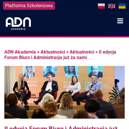
Platforma Szkoleniowa
Skip
to
content
ADN Akademia
>
Aktualności
>
Aktualności
>
II edycja
Forum Biuro i Administracja już za nami
II edycja Forum Biuro i Administracja już