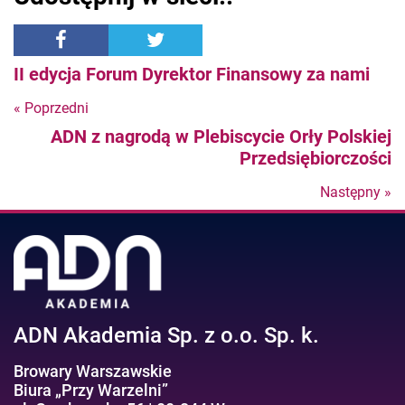
II edycja Forum Dyrektor Finansowy za nami
« Poprzedni
Nastepny
ADN z nagrodą w Plebiscycie Orły Polskiej
post
Przedsiębiorczości
Następny »
N
po
ADN Akademia Sp. z o.o. Sp. k.
Browary Warszawskie
Biura „Przy Warzelni”