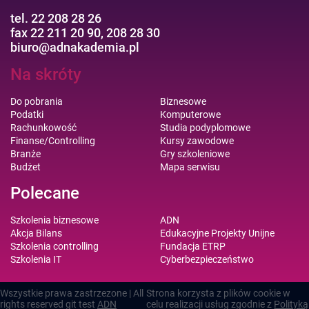
tel. 22 208 28 26
fax 22 211 20 90, 208 28 30
biuro@adnakademia.pl
Na skróty
Do pobrania
Biznesowe
Podatki
Komputerowe
Rachunkowość
Studia podyplomowe
Finanse/Controlling
Kursy zawodowe
Branże
Gry szkoleniowe
Budżet
Mapa serwisu
Polecane
Szkolenia biznesowe
ADN
Akcja Bilans
Edukacyjne Projekty Unijne
Szkolenia controlling
Fundacja ETRP
Szkolenia IT
Cyberbezpieczeństwo
Wszystkie prawa zastrzezone | All
Strona korzysta z plików cookie w
rights reserved git test
ADN
celu realizacji usług zgodnie z
Polityką