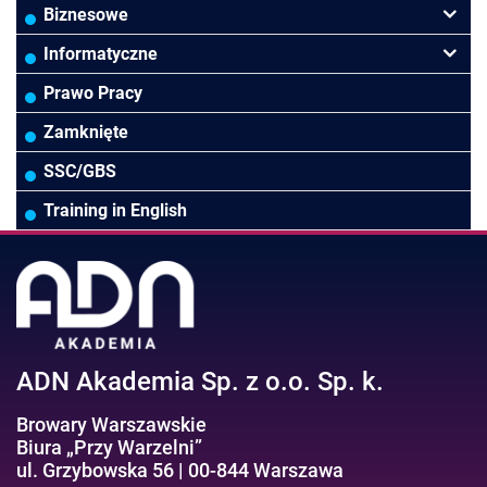
Finanse
Budownictwo/Deweloperka
Rachunkowość Budżetowa
Biznesowe
Controlling
HoReCa
Kadry i płace
Przywództwo/Zarządzanie
Informatyczne
Rady Nadzorcze/Zarząd
TSL
Prawo
Zarządzanie projektami/Procesami
MS Excel/Makra/VBA
Prawo Pracy
Biura rachunkowe
Ubezpieczenia
Podatki
HR/Zarządzanie Kapitałem Ludzkim
Online Power BI/Power Query/Dashboardy
Zamknięte
Wodociągi/Kanalizacja
Pozostałe
Prawo pracy
MS 365/SharePoint/Bazy danych
SSC/GBS
Pozostałe branże
Asystentka/Sekretarka
MS Project/Word/PowerPoint
Training in English
Negocjacje/Sprzedaż/Obsługa Klienta
Bezpieczeństwo/AI GPT
Efektywność osobista//Wellbeing
ADN Akademia Sp. z o.o. Sp. k.
Browary Warszawskie
Biura „Przy Warzelni”
ul. Grzybowska 56 | 00-844 Warszawa