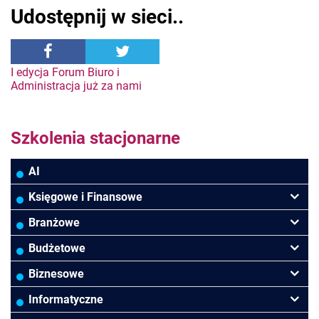
Udostępnij w sieci..
Nawigacja
I edycja Forum Biuro i
Administracja już za nami
wpisu
Szkolenia stacjonarne
AI
Księgowe i Finansowe
Podatki VAT/CIT/PIT
Branżowe
Rachunkowość
Banki
Budżetowe
Finanse
Budowlana/Deweloperska
Rachunkowość budżetowa
Biznesowe
Controlling
HoReCa
Kadry i płace
Przywództwo/Zarządzanie
Informatyczne