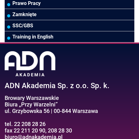
Rady Nadzorcze/Zarząd
TSL
Prawo
Zarządzanie projektami/Procesami
MS Excel/Makra/VBA
Prawo Pracy
Biura rachunkowe
Ubezpieczenia
Podatki
HR/Zarządzanie Kapitałem Ludzkim
Online Power BI/Power Query/Dashboardy
Zamknięte
Wodociągi/Kanalizacja
Pozostałe
Prawo pracy
MS 365/SharePoint/Bazy danych
SSC/GBS
Pozostałe branże
Asystentka/Sekretarka
MS Project/Word/PowerPoint
Training in English
Negocjacje/Sprzedaż/Obsługa Klienta
Bezpieczeństwo/AI GPT
Efektywność osobista//Wellbeing
ADN Akademia Sp. z o.o. Sp. k.
Browary Warszawskie
Biura „Przy Warzelni”
ul. Grzybowska 56 | 00-844 Warszawa
tel. 22 208 28 26
fax 22 211 20 90, 208 28 30
biuro@adnakademia.pl