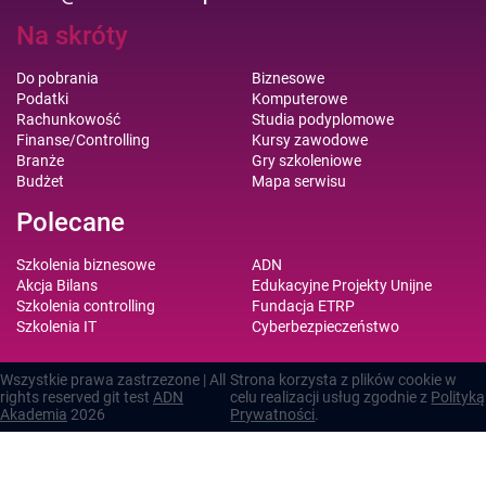
Na skróty
Do pobrania
Biznesowe
Podatki
Komputerowe
Rachunkowość
Studia podyplomowe
Finanse/Controlling
Kursy zawodowe
Branże
Gry szkoleniowe
Budżet
Mapa serwisu
Polecane
Szkolenia biznesowe
ADN
Akcja Bilans
Edukacyjne Projekty Unijne
Szkolenia controlling
Fundacja ETRP
Szkolenia IT
Cyberbezpieczeństwo
Wszystkie prawa zastrzezone | All
Strona korzysta z plików cookie w
rights reserved git test
ADN
celu realizacji usług zgodnie z
Polityką
Akademia
2026
Prywatności
.