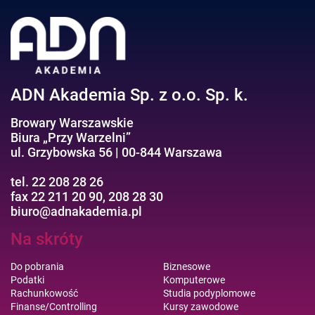
Negocjacje/Sprzedaż/Obsługa Klienta
Bezpieczeństwo/AI GPT
Efektywność osobista//Wellbeing
ADN Akademia Sp. z o.o. Sp. k.
Browary Warszawskie
Biura „Przy Warzelni”
ul. Grzybowska 56 | 00-844 Warszawa
tel. 22 208 28 26
fax 22 211 20 90, 208 28 30
biuro@adnakademia.pl
Na skróty
Do pobrania
Biznesowe
Podatki
Komputerowe
Rachunkowość
Studia podyplomowe
Finanse/Controlling
Kursy zawodowe