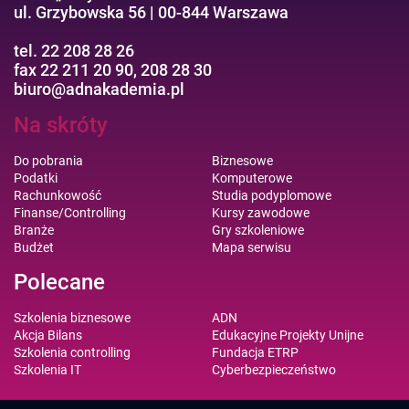
ul. Grzybowska 56 | 00-844 Warszawa
tel. 22 208 28 26
fax 22 211 20 90, 208 28 30
biuro@adnakademia.pl
Na skróty
Do pobrania
Biznesowe
Podatki
Komputerowe
Rachunkowość
Studia podyplomowe
Finanse/Controlling
Kursy zawodowe
Branże
Gry szkoleniowe
Budżet
Mapa serwisu
Polecane
Szkolenia biznesowe
ADN
Akcja Bilans
Edukacyjne Projekty Unijne
Szkolenia controlling
Fundacja ETRP
Szkolenia IT
Cyberbezpieczeństwo