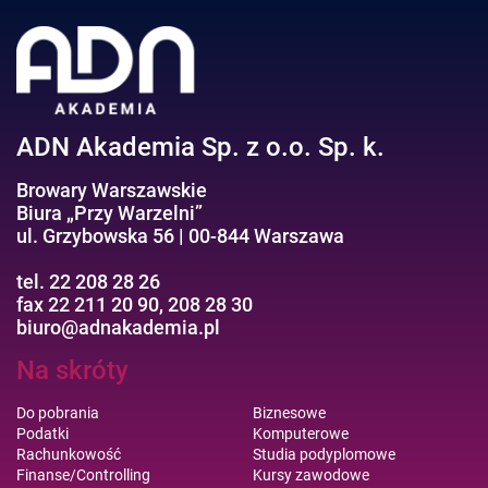
Negocjacje/Sprzedaż/Obsługa Klienta
Bezpieczeństwo/AI GPT
Efektywność osobista//Wellbeing
ADN Akademia Sp. z o.o. Sp. k.
Browary Warszawskie
Biura „Przy Warzelni”
ul. Grzybowska 56 | 00-844 Warszawa
tel. 22 208 28 26
fax 22 211 20 90, 208 28 30
biuro@adnakademia.pl
Na skróty
Do pobrania
Biznesowe
Podatki
Komputerowe
Rachunkowość
Studia podyplomowe
Finanse/Controlling
Kursy zawodowe