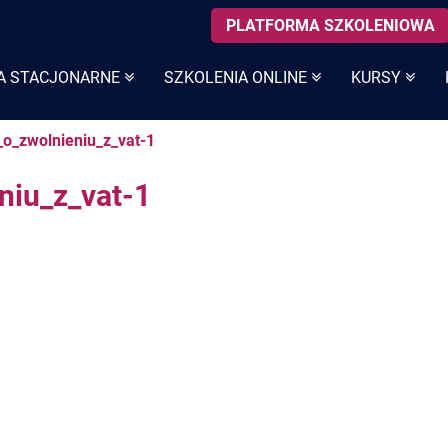
PLATFORMA SZKOLENIOWA
A STACJONARNE
SZKOLENIA ONLINE
KURSY
o_zwolnieniu_z_vat-1
niu_z_vat-1