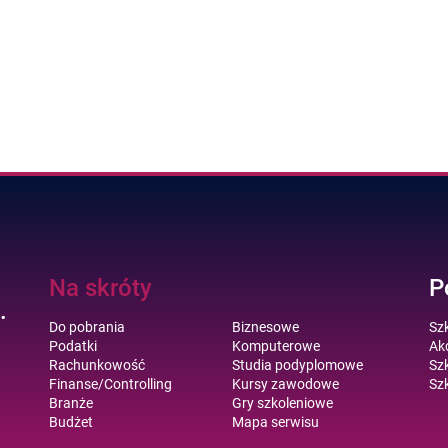
Na skróty
P
.
Do pobrania
Biznesowe
Sz
Podatki
Komputerowe
Akc
Rachunkowość
Studia podyplomowe
Szk
Finanse/Controlling
Kursy zawodowe
Szk
Branże
Gry szkoleniowe
Budżet
Mapa serwisu