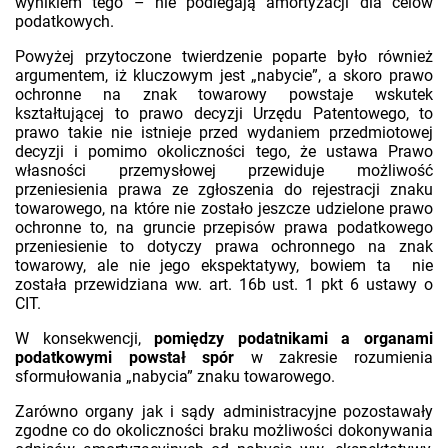
wynikiem tego – nie podlegają amortyzacji dla celów
podatkowych.
Powyżej przytoczone twierdzenie poparte było również
argumentem, iż kluczowym jest „nabycie”, a skoro prawo
ochronne na znak towarowy powstaje wskutek
kształtującej to prawo decyzji Urzędu Patentowego, to
prawo takie nie istnieje przed wydaniem przedmiotowej
decyzji i pomimo okoliczności tego, że ustawa Prawo
własności przemysłowej przewiduje możliwość
przeniesienia prawa ze zgłoszenia do rejestracji znaku
towarowego, na które nie zostało jeszcze udzielone prawo
ochronne to, na gruncie przepisów prawa podatkowego
przeniesienie to dotyczy prawa ochronnego na znak
towarowy, ale nie jego ekspektatywy, bowiem ta nie
została przewidziana ww. art. 16b ust. 1 pkt 6 ustawy o
CIT.
W konsekwencji,
pomiędzy podatnikami a organami
podatkowymi powstał spór
w zakresie rozumienia
sformułowania „nabycia” znaku towarowego.
Zarówno organy jak i sądy administracyjne pozostawały
zgodne co do okoliczności braku możliwości dokonywania