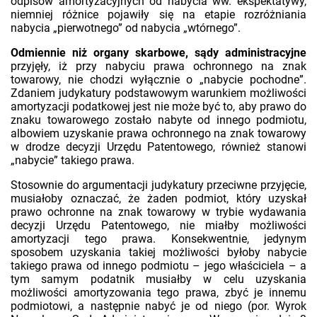
odpisów amortyzacyjnych od nabycia ww. ekspektatywy,
niemniej różnice pojawiły się na etapie rozróżniania
nabycia „pierwotnego” od nabycia „wtórnego”.
Odmiennie niż organy skarbowe, sądy administracyjne
przyjęły, iż przy nabyciu prawa ochronnego na znak
towarowy, nie chodzi wyłącznie o „nabycie pochodne”.
Zdaniem judykatury podstawowym warunkiem możliwości
amortyzacji podatkowej jest nie może być to, aby prawo do
znaku towarowego zostało nabyte od innego podmiotu,
albowiem uzyskanie prawa ochronnego na znak towarowy
w drodze decyzji Urzędu Patentowego, również stanowi
„nabycie” takiego prawa.
Stosownie do argumentacji judykatury przeciwne przyjęcie,
musiałoby oznaczać, że żaden podmiot, który uzyskał
prawo ochronne na znak towarowy w trybie wydawania
decyzji Urzędu Patentowego, nie miałby możliwości
amortyzacji tego prawa. Konsekwentnie, jedynym
sposobem uzyskania takiej możliwości byłoby nabycie
takiego prawa od innego podmiotu – jego właściciela – a
tym samym podatnik musiałby w celu uzyskania
możliwości amortyzowania tego prawa, zbyć je innemu
podmiotowi, a następnie nabyć je od niego (por. Wyrok