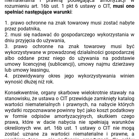
niematerialna i prawną podlegająca amortyzacji w
rozumieniu art. 16b ust. 1 pkt 6 ustawy o CIT,
musi ono
spełniać następujące warunki
:
1. prawo ochronne na znak towarowy musi zostać nabyte
przez podatnika,
2. musi się nadawać do gospodarczego wykorzystania w
dniu przyjęcia do używania,
3. prawo ochronne na znak towarowy musi być
wykorzystywane w prowadzonej działalności gospodarczej
albo oddane przez niego do używania na podstawie
umowy licencyjnej (sublicencji), umowy najmu dzierżawy
lub umowy leasingu,
4. przewidywany okres jego wykorzystywania winien
wynosić dłużej niż rok.
Konsekwentnie, organy skarbowe wielokrotnie stawały na
stanowisku, że ustawa o CIT przewiduje zamknięty katalog
wartości niematerialnych i prawnych, na nabycie których
wydatki rozpoznawane powinny być jako koszt podatkowy
w formie odpisów amortyzacyjnych, skutkiem czego
prawa, które w dacie nabycia nie spełniają warunków
określonych ww. art. 16b ust. 1 ustawy o CIT nie mogą
zostać uznane za wartości niematerialne i prawne, a