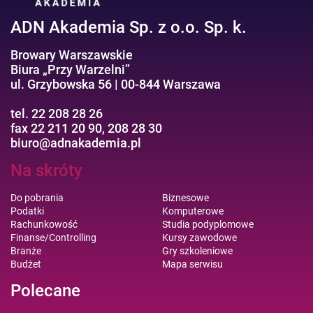
ADN Akademia Sp. z o.o. Sp. k.
Browary Warszawskie
Biura „Przy Warzelni”
ul. Grzybowska 56 | 00-844 Warszawa
tel. 22 208 28 26
fax 22 211 20 90, 208 28 30
biuro@adnakademia.pl
Na skróty
Do pobrania
Biznesowe
Podatki
Komputerowe
Rachunkowość
Studia podyplomowe
Finanse/Controlling
Kursy zawodowe
Branże
Gry szkoleniowe
Budżet
Mapa serwisu
Polecane