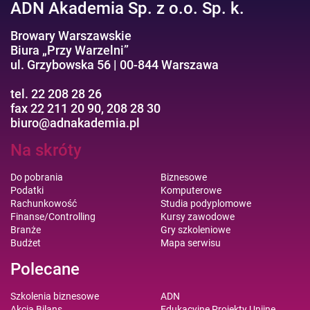
ADN Akademia Sp. z o.o. Sp. k.
Browary Warszawskie
Biura „Przy Warzelni”
ul. Grzybowska 56 | 00-844 Warszawa
tel. 22 208 28 26
fax 22 211 20 90, 208 28 30
biuro@adnakademia.pl
Na skróty
Do pobrania
Biznesowe
Podatki
Komputerowe
Rachunkowość
Studia podyplomowe
Finanse/Controlling
Kursy zawodowe
Branże
Gry szkoleniowe
Budżet
Mapa serwisu
Polecane
Szkolenia biznesowe
ADN
Akcja Bilans
Edukacyjne Projekty Unijne