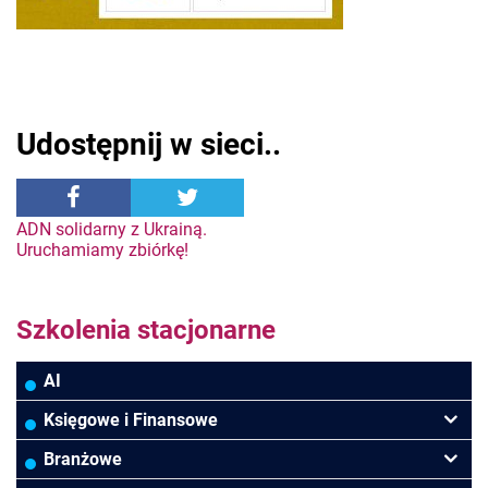
Udostępnij w sieci..
Nawigacja
ADN solidarny z Ukrainą.
Uruchamiamy zbiórkę!
wpisu
Szkolenia stacjonarne
AI
Księgowe i Finansowe
Podatki VAT/CIT/PIT
Branżowe