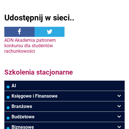
Udostępnij w sieci..
Nawigacja
ADN Akademia patronem
konkursu dla studentów
rachunkowości
wpisu
Szkolenia stacjonarne
AI
Księgowe i Finansowe
Podatki VAT/CIT/PIT
Branżowe
Rachunkowość
Banki
Budżetowe
Finanse
Budowlana/Deweloperska
Rachunkowość budżetowa
Biznesowe