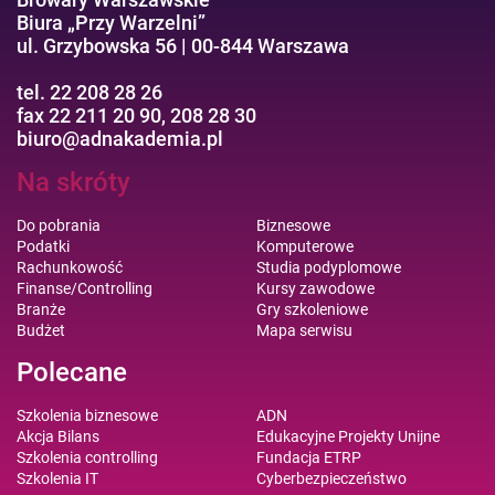
Biura „Przy Warzelni”
ul. Grzybowska 56 | 00-844 Warszawa
tel. 22 208 28 26
fax 22 211 20 90, 208 28 30
biuro@adnakademia.pl
Na skróty
Do pobrania
Biznesowe
Podatki
Komputerowe
Rachunkowość
Studia podyplomowe
Finanse/Controlling
Kursy zawodowe
Branże
Gry szkoleniowe
Budżet
Mapa serwisu
Polecane
Szkolenia biznesowe
ADN
Akcja Bilans
Edukacyjne Projekty Unijne
Szkolenia controlling
Fundacja ETRP
Szkolenia IT
Cyberbezpieczeństwo