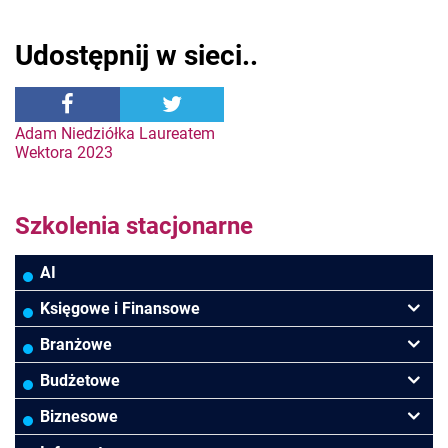
Udostępnij w sieci..
Nawigacja
Adam Niedziółka Laureatem
Wektora 2023
wpisu
Szkolenia stacjonarne
AI
Księgowe i Finansowe
Podatki VAT/CIT/PIT
Branżowe
Rachunkowość
Banki
Budżetowe
Finanse
Budowlana/Deweloperska
Rachunkowość budżetowa
Biznesowe