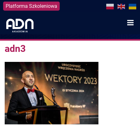
Platforma Szkoleniowa
Skip
to
content
adn3