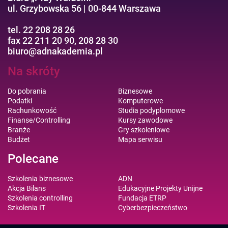
ul. Grzybowska 56 | 00-844 Warszawa
tel. 22 208 28 26
fax 22 211 20 90, 208 28 30
biuro@adnakademia.pl
Na skróty
Do pobrania
Biznesowe
Podatki
Komputerowe
Rachunkowość
Studia podyplomowe
Finanse/Controlling
Kursy zawodowe
Branże
Gry szkoleniowe
Budżet
Mapa serwisu
Polecane
Szkolenia biznesowe
ADN
Akcja Bilans
Edukacyjne Projekty Unijne
Szkolenia controlling
Fundacja ETRP
Szkolenia IT
Cyberbezpieczeństwo