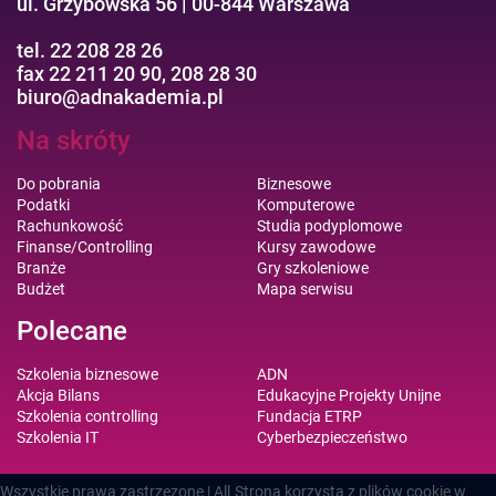
ul. Grzybowska 56 | 00-844 Warszawa
tel. 22 208 28 26
fax 22 211 20 90, 208 28 30
biuro@adnakademia.pl
Na skróty
Do pobrania
Biznesowe
Podatki
Komputerowe
Rachunkowość
Studia podyplomowe
Finanse/Controlling
Kursy zawodowe
Branże
Gry szkoleniowe
Budżet
Mapa serwisu
Polecane
Szkolenia biznesowe
ADN
Akcja Bilans
Edukacyjne Projekty Unijne
Szkolenia controlling
Fundacja ETRP
Szkolenia IT
Cyberbezpieczeństwo
Wszystkie prawa zastrzezone | All
Strona korzysta z plików cookie w