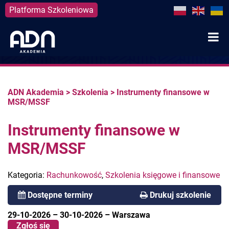
Platforma Szkoleniowa
Skip
to
content
ADN Akademia
>
Szkolenia
>
Instrumenty finansowe w
MSR/MSSF
Instrumenty finansowe w
MSR/MSSF
Kategoria:
Rachunkowość
,
Szkolenia księgowe i finansowe
Dostępne terminy
Drukuj szkolenie
29-10-2026
–
30-10-2026
–
Warszawa
Zgłoś się