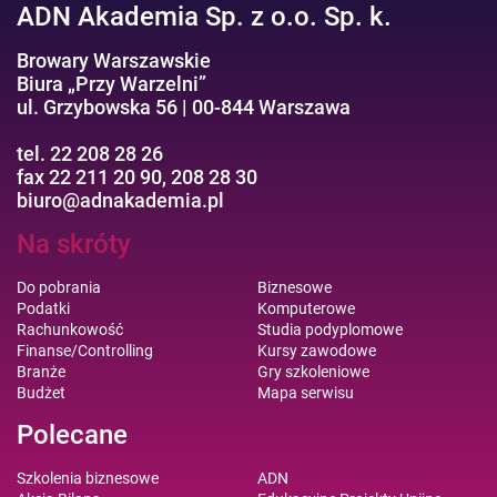
ADN Akademia Sp. z o.o. Sp. k.
Browary Warszawskie
Biura „Przy Warzelni”
ul. Grzybowska 56 | 00-844 Warszawa
tel. 22 208 28 26
fax 22 211 20 90, 208 28 30
biuro@adnakademia.pl
Na skróty
Do pobrania
Biznesowe
Podatki
Komputerowe
Rachunkowość
Studia podyplomowe
Finanse/Controlling
Kursy zawodowe
Branże
Gry szkoleniowe
Budżet
Mapa serwisu
Polecane
Szkolenia biznesowe
ADN