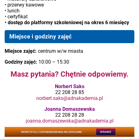
• przerwy kawowe
• lunch
• certyfikat
• dostęp do platformy szkoleniowej na okres 6 miesięcy
Miejsce i godziny zajęć
Miejsce zajęć:
centrum w/w miasta
Godziny zajęć:
10:00 – 15:30
Masz pytania? Chętnie odpowiemy.
Norbert Saks
22 208 28 85
norbert.saks@adnakademia.pl
Joanna Domaszewska
22 208 28 28
joanna.domaszewska@adnakademia.pl