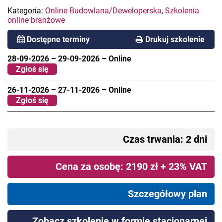
Kategoria:
Online Budowlana/Deweloperska
,
Szkolenia
online branżowe
Dostępne terminy
Drukuj szkolenie
28-09-2026
–
29-09-2026
–
Online
Zgłoś się
26-11-2026
–
27-11-2026
–
Online
Zgłoś się
Czas trwania: 2 dni
Cena za osobę: 2190 zł + 23% VAT
Szczegółowy plan
Zobacz szkolenie w formie stacjonarnej