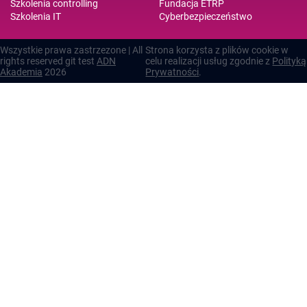
Szkolenia controlling
Fundacja ETRP
Szkolenia IT
Cyberbezpieczeństwo
Wszystkie prawa zastrzezone | All
Strona korzysta z plików cookie w
rights reserved git test
ADN
celu realizacji usług zgodnie z
Polityką
Akademia
2026
Prywatności
.