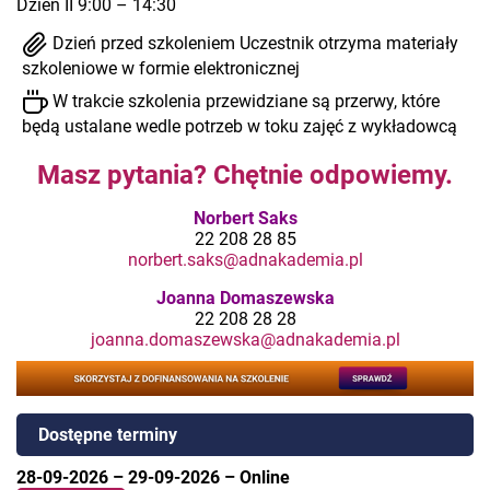
Dzień II 9:00 – 14:30
Dzień przed szkoleniem Uczestnik otrzyma materiały
szkoleniowe w formie elektronicznej
W trakcie szkolenia przewidziane są przerwy, które
będą ustalane wedle potrzeb w toku zajęć z wykładowcą
Masz pytania? Chętnie odpowiemy.
Norbert Saks
22 208 28 85
norbert.saks@adnakademia.pl
Joanna Domaszewska
22 208 28 28
joanna.domaszewska@adnakademia.pl
Dostępne terminy
28-09-2026
–
29-09-2026
–
Online