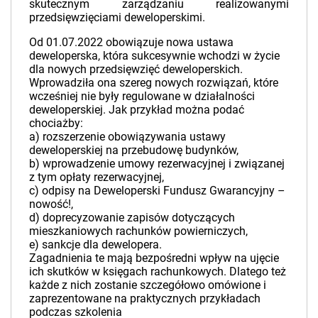
skutecznym zarządzaniu realizowanymi
przedsięwzięciami deweloperskimi.
Od 01.07.2022 obowiązuje nowa ustawa
deweloperska, która sukcesywnie wchodzi w życie
dla nowych przedsięwzięć deweloperskich.
Wprowadziła ona szereg nowych rozwiązań, które
wcześniej nie były regulowane w działalności
deweloperskiej. Jak przykład można podać
chociażby:
a) rozszerzenie obowiązywania ustawy
deweloperskiej na przebudowę budynków,
b) wprowadzenie umowy rezerwacyjnej i związanej
z tym opłaty rezerwacyjnej,
c) odpisy na Deweloperski Fundusz Gwarancyjny –
nowość!,
d) doprecyzowanie zapisów dotyczących
mieszkaniowych rachunków powierniczych,
e) sankcje dla dewelopera.
Zagadnienia te mają bezpośredni wpływ na ujęcie
ich skutków w księgach rachunkowych. Dlatego też
każde z nich zostanie szczegółowo omówione i
zaprezentowane na praktycznych przykładach
podczas szkolenia