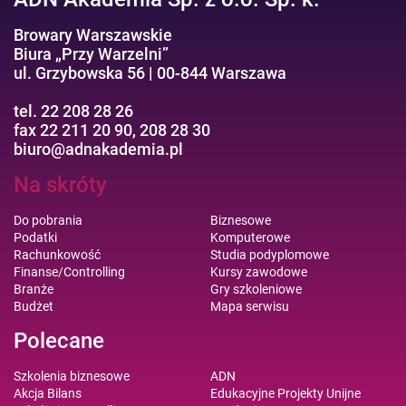
Browary Warszawskie
Biura „Przy Warzelni”
ul. Grzybowska 56 | 00-844 Warszawa
tel. 22 208 28 26
fax 22 211 20 90, 208 28 30
biuro@adnakademia.pl
Na skróty
Do pobrania
Biznesowe
Podatki
Komputerowe
Rachunkowość
Studia podyplomowe
Finanse/Controlling
Kursy zawodowe
Branże
Gry szkoleniowe
Budżet
Mapa serwisu
Polecane
Szkolenia biznesowe
ADN
Akcja Bilans
Edukacyjne Projekty Unijne