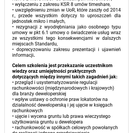
• wyłączeniu z zakresu KSR 8 umów timeshare,
• uwzględnieniu zmian w UoR, które zaszły od 2014
r., przede wszystkim dotyczy to uproszczeń dla
jednostek mikro i małych,
• rezygnacji z wyodrębniania jako osobnego typu
umowy w pkt 6.1 umowy o świadczenie usług wraz
ze wszystkimi tego konsekwencjami w dalszych
miejscach Standardu,
• doprecyzowaniu zakresu prezentacji i ujawnień
informacji
.
Celem szkolenia jest przekazanie uczestnikom
wiedzy oraz umiejętności praktycznych
dotyczących między innymi takich zagadnień jak:
• przegląd i usystematyzowanie regulacji
rachunkowości (międzynarodowych i krajowych)
dla branży deweloperskiej
• wpływ ustawy o ochronie praw lokatorów na
działalność deweloperską i jej ujęcie w księgach
rachunkowych
• ujęcie i wycena gruntu lub prawa wieczystego
użytkowania gruntu u dewelopera
• rachunkowość w spółkach celowych powołanych