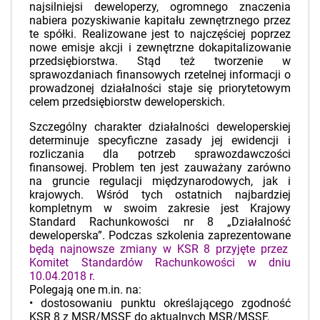
najsilniejsi deweloperzy, ogromnego znaczenia
nabiera pozyskiwanie kapitału zewnętrznego przez
te spółki. Realizowane jest to najczęściej poprzez
nowe emisje akcji i zewnętrzne dokapitalizowanie
przedsiębiorstwa. Stąd też tworzenie w
sprawozdaniach finansowych rzetelnej informacji o
prowadzonej działalności staje się priorytetowym
celem przedsiębiorstw deweloperskich.
Szczególny charakter działalności deweloperskiej
determinuje specyficzne zasady jej ewidencji i
rozliczania dla potrzeb sprawozdawczości
finansowej. Problem ten jest zauważany zarówno
na gruncie regulacji międzynarodowych, jak i
krajowych. Wśród tych ostatnich najbardziej
kompletnym w swoim zakresie jest Krajowy
Standard Rachunkowości nr 8 „Działalność
deweloperska”. Podczas szkolenia zaprezentowane
będą najnowsze zmiany w KSR 8 przyjęte przez
Komitet Standardów Rachunkowości w dniu
10.04.2018 r.
Polegają one m.in. na:
• dostosowaniu punktu określającego zgodność
KSR 8 z MSR/MSSF do aktualnych MSR/MSSF,