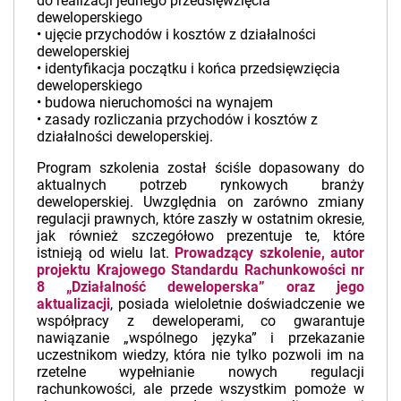
do realizacji jednego przedsięwzięcia
deweloperskiego
• ujęcie przychodów i kosztów z działalności
deweloperskiej
• identyfikacja początku i końca przedsięwzięcia
deweloperskiego
• budowa nieruchomości na wynajem
• zasady rozliczania przychodów i kosztów z
działalności deweloperskiej.
Program szkolenia został ściśle dopasowany do
aktualnych potrzeb rynkowych branży
deweloperskiej. Uwzględnia on zarówno zmiany
regulacji prawnych, które zaszły w ostatnim okresie,
jak również szczegółowo prezentuje te, które
istnieją od wielu lat.
Prowadzący szkolenie, autor
projektu Krajowego Standardu Rachunkowości nr
8 „Działalność deweloperska”
oraz jego
aktualizacji
, posiada wieloletnie doświadczenie we
współpracy z deweloperami, co gwarantuje
nawiązanie „wspólnego języka” i przekazanie
uczestnikom wiedzy, która nie tylko pozwoli im na
rzetelne wypełnianie nowych regulacji
rachunkowości, ale przede wszystkim pomoże w